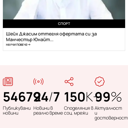
СПОРТ
Шейх Джасим оттегля офертата си за
Манчестър Юнайт...
НАУЧИ ПОВЕЧЕ
54679
24
/
7
150
K+
99
%
Публикувани
Новини в
Споделяния в
Актуалност
новини
реално време
соц. мрежи
и
достоверност