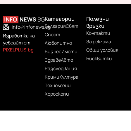
Категории
Полезни
връзки
България
Свят
info@infonews.bg
Контакти
Спорт
Изработка на
За реклама
уебсайт от
Любопитно
PIXELPLUS.bg
Общи условия
Бизнес
Имоти
Бисквитки
Здраве
Авто
Разследвания
Крими
Култура
Технологии
Хороскопи