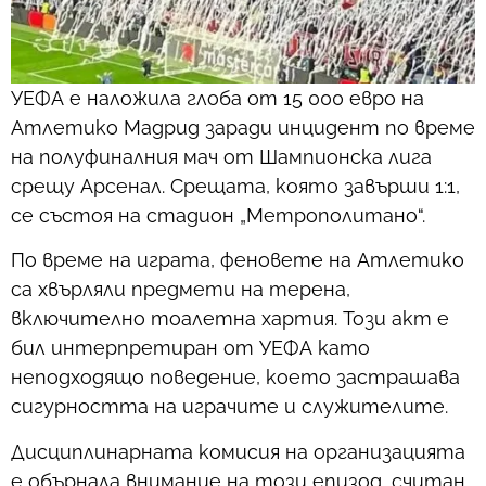
УЕФА е наложила глоба от 15 000 евро на
Атлетико Мадрид заради инцидент по време
на полуфиналния мач от Шампионска лига
срещу Арсенал. Срещата, която завърши 1:1,
се състоя на стадион „Метрополитано“.
По време на играта, феновете на Атлетико
са хвърляли предмети на терена,
включително тоалетна хартия. Този акт е
бил интерпретиран от УЕФА като
неподходящо поведение, което застрашава
сигурността на играчите и служителите.
Дисциплинарната комисия на организацията
е обърнала внимание на този епизод, считан