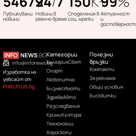
54679
24
/
7
150
K+
99
%
Публикувани
Новини в
Споделяния в
Актуалност
новини
реално време
соц. мрежи
и
достоверност
Категории
Полезни
връзки
България
Свят
info@infonews.bg
Контакти
Спорт
Изработка на
За реклама
уебсайт от
Любопитно
PIXELPLUS.bg
Общи условия
Бизнес
Имоти
Бисквитки
Здраве
Авто
Разследвания
Крими
Култура
Технологии
Хороскопи