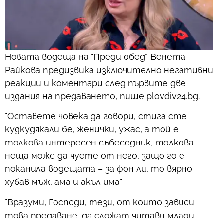
Новата водеща на "Преди обед“ Венета
Райкова предизвика изключително негативни
реакции и коментари след първите две
издания на предаването, пише plovdiv24.bg.
"Оставете човека да говори, стига сте
кудкудякали бе, женички, ужас, а той е
толкова интересен събеседник, толкова
неща може да чуете от него, защо го е
поканила водещата – за фон ли, то вярно
хубав мъж, ама и акъл има"
"Вразуми, Господи, тези, от които зависи
това предаване, да сложат читави млади