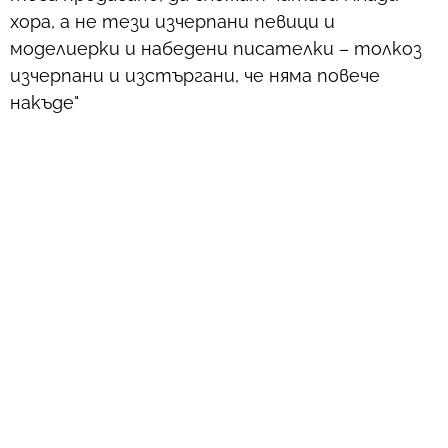
хора, а не тези изчерпани певици и
моделиерки и набедени писателки – толкоз
изчерпани и изстъргани, че няма повече
накъде"