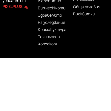
уебсайт от
Любопитно
PIXELPLUS.bg
Общи условия
Бизнес
Имоти
Бисквитки
Здраве
Авто
Разследвания
Крими
Култура
Технологии
Хороскопи