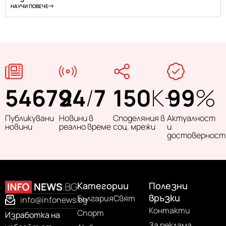
НАУЧИ ПОВЕЧЕ
54679
24
/
7
150
K+
99
%
Публикувани
Новини в
Споделяния в
Актуалност
новини
реално време
соц. мрежи
и
достоверност
Категории
Полезни
връзки
България
Свят
info@infonews.bg
Контакти
Спорт
Изработка на
За реклама