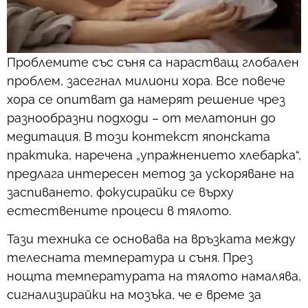
Проблемите със съня са нарастващ глобален
проблем, засегнал милиони хора. Все повече
хора се опитват да намерят решение чрез
разнообразни подходи – от мелатонин до
медитация. В този контекст японската
практика, наречена „упражнението хлебарка“,
предлага интересен метод за ускоряване на
заспиването, фокусирайки се върху
естествените процеси в тялото.
Тази техника се основава на връзката между
телесната температура и съня. През
нощта температурата на тялото намалява,
сигнализирайки на мозъка, че е време за