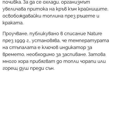
почивка. За да се охлади, организмът
увеличава притока на кръв към крайниците,
освобождавайки топлина през ръцете и
краката.
Проучване, публикувано в списание Nature
през 1999 г., установява, че температурата
на стъпалата е ключов индикатор за
времето, необходимо за заспиване. Затова
много хора прибягват до топли чорапи или
горещ душ преди сън.