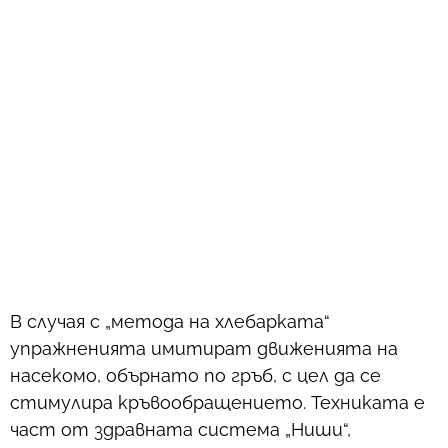
В случая с „метода на хлебарката“
упражненията имитират движенията на
насекомо, обърнато по гръб, с цел да се
стимулира кръвообращението. Техниката е
част от здравната система „Ниши“,