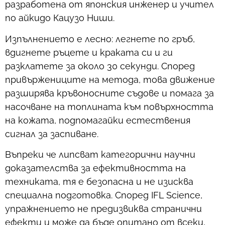
разработена от японския инженер и учител
по айкидо Кацузо Ниши.
Изпълнението е лесно: легнете по гръб,
вдигнете ръцете и краката си и ги
разклатете за около 30 секунди. Според
привържениците на метода, това движение
разширява кръвоносните съдове и помага за
насочване на топлината към повърхността
на кожата, подпомагайки естествения
сигнал за заспиване.
Въпреки че липсват категорични научни
доказателства за ефективността на
техниката, тя е безопасна и не изисква
специална подготовка. Според IFL Science,
упражнението не предизвиква странични
ефекти и може да бъде опитано от всеки,