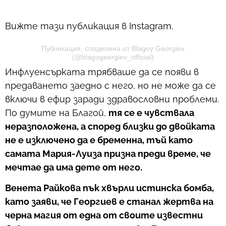
Вижте тази публикация в Instagram.
Публикация, споделена от Blagoy Georgiev
(@blagogeorgiev_official)
Инфлуенсърката трябваше да се появи в
предаването заедно с него, но не може да се
включи в ефир заради здравословни проблеми.
По думите на Благой,
тя се е чувствала
неразположена, а според близки до двойката
не е изключено да е бременна, тъй като
самата Мария-Луиза призна преди време, че
мечтае да има дете от него.
Венета Райкова пък хвърли истинска бомба,
като заяви, че Георгиев е станал жертва на
черна магия от една от своите известни