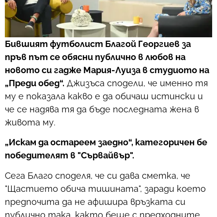
Бившият футболист Благой Георгиев за
пръв път се обясни публично в любов на
новото си гадже Мария-Луиза в студиото на
„Преди обед“.
Джизъса сподели, че именно тя
му е показала какво е да обичаш истински и
че се надява тя да бъде последната жена в
живота му.
„Искам да остареем заедно“, категоричен бе
победителят в "Сървайвър".
Сега Благо споделя, че си дава сметка, че
"Щастието обича тишината", заради което
предпочита да не афишира връзката си
публично така, както беше с предходните.