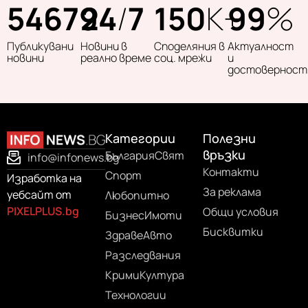
54679
24
/
7
150
K+
99
%
Публикувани
Новини в
Споделяния в
Актуалност
новини
реално време
соц. мрежи
и
достоверност
Категории
Полезни
връзки
България
Свят
info@infonews.bg
Контакти
Спорт
Изработка на
За реклама
уебсайт от
Любопитно
PIXELPLUS.bg
Общи условия
Бизнес
Имоти
Бисквитки
Здраве
Авто
Разследвания
Крими
Култура
Технологии