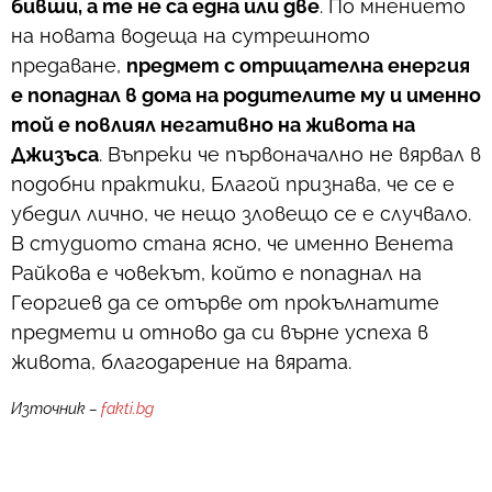
бивши, а те не са една или две
. По мнението
на новата водеща на сутрешното
предаване,
предмет с отрицателна енергия
е попаднал в дома на родителите му и именно
той е повлиял негативно на живота на
Джизъса
. Въпреки че първоначално не вярвал в
подобни практики, Благой признава, че се е
убедил лично, че нещо зловещо се е случвало.
В студиото стана ясно, че именно Венета
Райкова е човекът, който е попаднал на
Георгиев да се отърве от прокълнатите
предмети и отново да си върне успеха в
живота, благодарение на вярата.
Източник –
fakti.bg