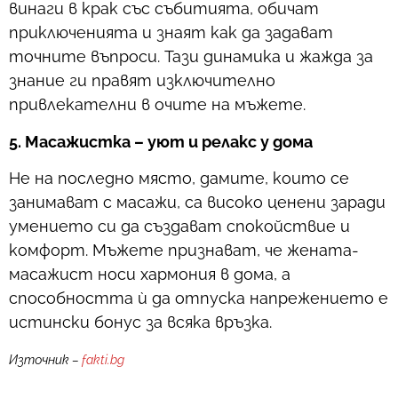
винаги в крак със събитията, обичат
приключенията и знаят как да задават
точните въпроси. Тази динамика и жажда за
знание ги правят изключително
привлекателни в очите на мъжете.
5. Масажистка – уют и релакс у дома
Не на последно място, дамите, които се
занимават с масажи, са високо ценени заради
умението си да създават спокойствие и
комфорт. Мъжете признават, че жената-
масажист носи хармония в дома, а
способността ѝ да отпуска напрежението е
истински бонус за всяка връзка.
Източник –
fakti.bg