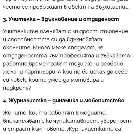
често се превръщат в обект на възхищение.
3. Учителка – вдъхновение и отдаденост
Учителките пленяват с мъдрост, търпение
и способността си да вдъхновяват
околните. Много мъже споделят, че
отдадеността към професията и гъвкавото
работно време правят тези жени особено
желани партньори. А кой не би искал до себе
си човек, който умее да мотивира и
подкрепя?
4. Журналистка – динамика и любопитство
Жените, които работят в медиите,
впечатляват с комуникативност, увереност
и страст към новото. Журналистките са