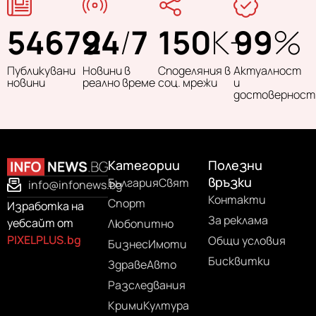
54679
24
/
7
150
K+
99
%
Публикувани
Новини в
Споделяния в
Актуалност
новини
реално време
соц. мрежи
и
достоверност
Категории
Полезни
връзки
България
Свят
info@infonews.bg
Контакти
Спорт
Изработка на
За реклама
уебсайт от
Любопитно
PIXELPLUS.bg
Общи условия
Бизнес
Имоти
Бисквитки
Здраве
Авто
Разследвания
Крими
Култура