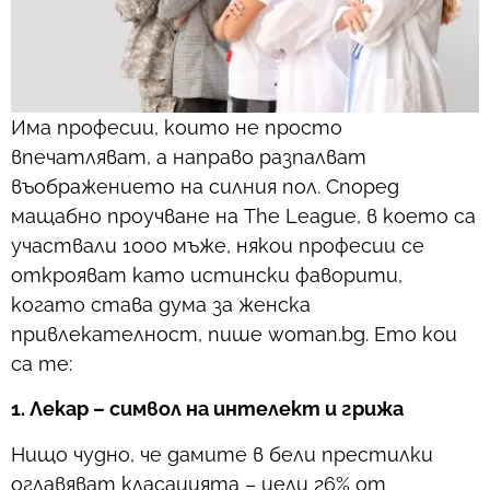
Има професии, които не просто
впечатляват, а направо разпалват
въображението на силния пол. Според
мащабно проучване на The League, в което са
участвали 1000 мъже, някои професии се
открояват като истински фаворити,
когато става дума за женска
привлекателност, пише woman.bg. Ето кои
са те:
1. Лекар – символ на интелект и грижа
Нищо чудно, че дамите в бели престилки
оглавяват класацията – цели 26% от