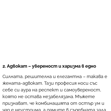
2. Адвокат – увереност и харизма в едно
Силната, решителна и елегантна – такава е
жената-адвокат. Тази професия носи със
себе си аура на респект и самоувереност,
която не остава незабелязана. Мъжете
признават, че комбинацията от остър ум и
чар е неустоима, а дамите в съдебната зала