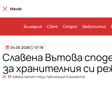
Меню
България
Свят
Спорт
Любопитно
04.06.2026
07:18
Славена Вътова спод
за хранителния си ре
17
човека четат тази публикация в момента