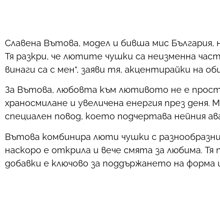
Славена Вътова, модел и бивша мис България
Тя разкри, че лютите чушки са неизменна час
винаги са с мен“, заяви тя, акцентирайки на о
За Вътова, любовта към лютивото не е просто
храносмилане и увеличена енергия през деня.
специален повод, което подчертава нейния а
Вътова комбинира люти чушки с разнообразни
наскоро е открила и вече смята за любима. Тя
добавки е ключово за поддържането на форма 