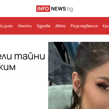
Бизнес
Имоти
Здраве
Авто
Разследвания
Кр
ели тайни
жим