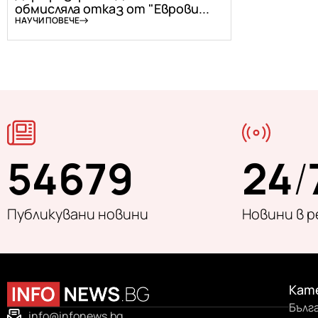
обмисляла отказ от "Еврови...
НАУЧИ ПОВЕЧЕ
54679
24
/
Публикувани новини
Новини в 
Кат
Бълг
info@infonews.bg