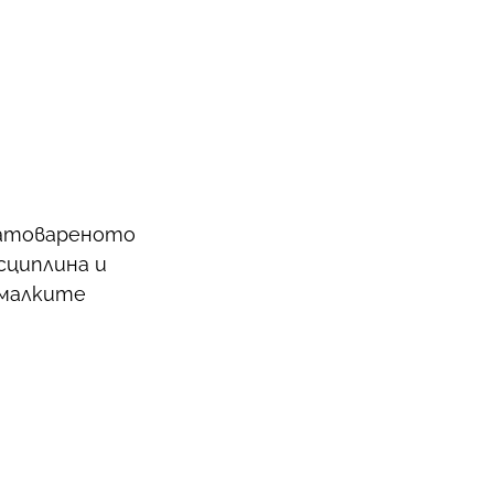
 натовареното
сциплина и
 малките