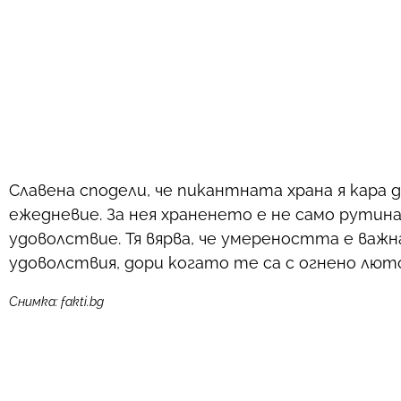
Славена сподели, че пикантната храна я кара 
ежедневие. За нея храненето е не само рутина
удоволствие. Тя вярва, че умереността е важн
удоволствия, дори когато те са с огнено лют
Снимка: fakti.bg