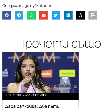
Прочети също
06.06.2026 | 12:45
ЛЮБОПИТНО
Дара разкрива: Два пъти