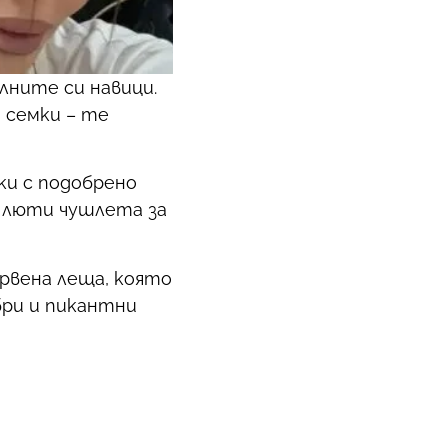
лните си навици.
 семки – те
ки с подобрено
с люти чушлета за
рвена леща, която
бри и пикантни