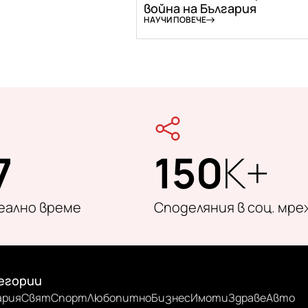
война на България
НАУЧИ ПОВЕЧЕ
7
150
K+
реално време
Споделяния в соц. мре
егории
ария
Свят
Спорт
Любопитно
Бизнес
Имоти
Здраве
Авто