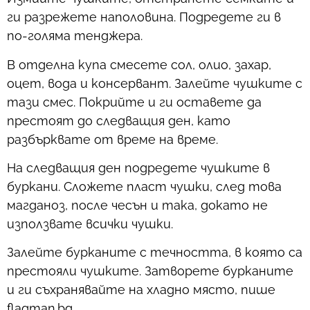
ги разрежете наполовина. Подредете ги в
по-голяма тенджера.
В отделна купа смесете сол, олио, захар,
оцет, вода и консервант. Залейте чушките с
тази смес. Покрийте и ги оставете да
престоят до следващия ден, като
разбърквате от време на време.
На следващия ден подредете чушките в
буркани. Сложете пласт чушки, след това
магданоз, после чесън и така, докато не
използвате всички чушки.
Залейте бурканите с течността, в която са
престояли чушките. Затворете бурканите
и ги съхранявайте на хладно място, пише
flagman.bg.