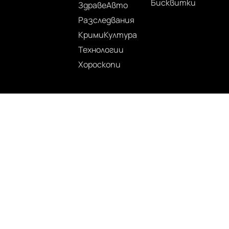
Бисквитки
Здраве
Авто
Разследвания
Крими
Култура
Технологии
Хороскопи