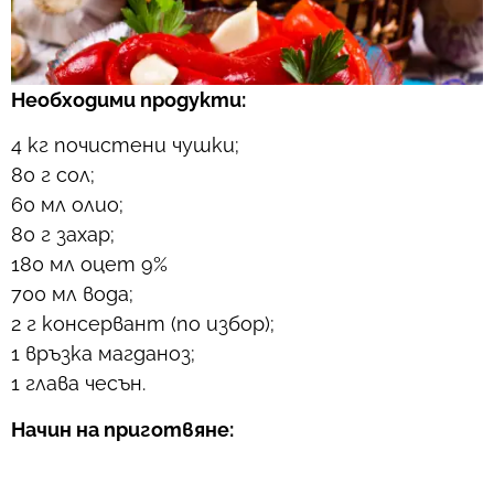
Необходими продукти:
4 кг почистени чушки;
80 г сол;
60 мл олио;
80 г захар;
180 мл оцет 9%
700 мл вода;
2 г консервант (по избор);
1 връзка магданоз;
1 глава чесън.
Начин на приготвяне: