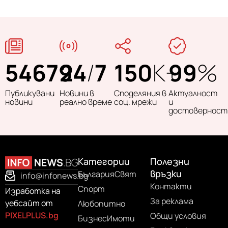
54679
24
/
7
150
K+
99
%
Публикувани
Новини в
Споделяния в
Актуалност
новини
реално време
соц. мрежи
и
достоверност
Категории
Полезни
връзки
България
Свят
info@infonews.bg
Контакти
Спорт
Изработка на
За реклама
уебсайт от
Любопитно
PIXELPLUS.bg
Общи условия
Бизнес
Имоти