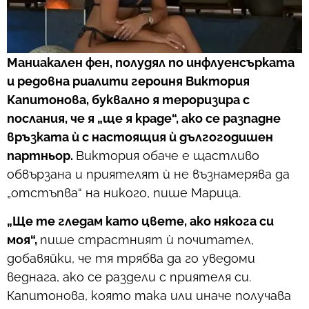
Маниакален фен, полудял по инфлуенсърката
и редовна риалити героиня Виктория
Капитонова, буквално я тероризира с
послания, че я „ще я краде“, ако се разпадне
връзката ѝ с настоящия ѝ дългогодишен
партньор.
Виктория обаче е щастливо
обвързана и приятелят ѝ не възнамерява да
„отстъпва“ на никого, пише Марица.
„Ще те гледам като цвете, ако някога си
моя“,
пише страстният ѝ почитател,
добавяйки, че тя трябва да го уведоми
веднага, ако се раздели с приятеля си.
Капитонова, която така или иначе получава