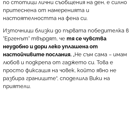
по стотици лични съобщения на ден, е силно
притеснена от намеренията и
настоятелността на фена си.
Източници близки до първата победителка в
"Ергенът" твърдят, че
тя се чувства
неудобно и дори леко уплашена от
настойчивите послания.
„Не съм сама – имам
любов и подкрепа от гаджето си. Това е
просто фиксация на човек, който явно не
разбира границите“, споделила Вики на
приятели.