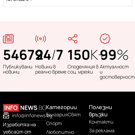
54679
24
/
7
150
K+
99
%
Публикувани
Новини в
Споделяния в
Актуалност
новини
реално време
соц. мрежи
и
достоверност
Категории
Полезни
връзки
България
Свят
info@infonews.bg
Контакти
Спорт
Изработка на
За реклама
уебсайт от
Любопитно