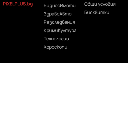
PIXELPLUS.bg
Общи условия
Бизнес
Имоти
Бисквитки
Здраве
Авто
Разследвания
Крими
Култура
Технологии
Хороскопи