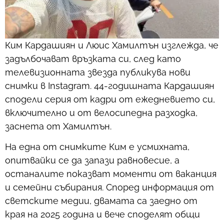
Ким Кардашиян и Люис Хамилтън изглежда, че
задълбочават връзката си, след като
телевизионната звезда публикува нови
снимки в Instagram. 44-годишната Кардашиян
сподели серия от кадри от ежедневието си,
включително и от велосипедна разходка,
заснета от Хамилтън.
На една от снимките Ким е усмихната,
опитвайки се да запази равновесие, а
останалите показват моменти от ваканция
и семейни събирания. Според информация от
светските медии, двамата са заедно от
края на 2025 година и вече споделят общи