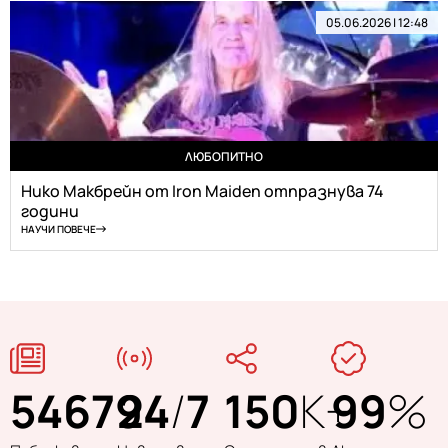
05.06.2026 | 12:48
ЛЮБОПИТНО
Нико Макбрейн от Iron Maiden отпразнува 74
години
НАУЧИ ПОВЕЧЕ
54679
24
/
7
150
K+
99
%