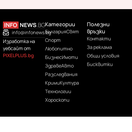
Категории
Полезни
връзки
България
Свят
info@infonews.bg
Контакти
Спорт
Изработка на
За реклама
уебсайт от
Любопитно
PIXELPLUS.bg
Общи условия
Бизнес
Имоти
Бисквитки
Здраве
Авто
Разследвания
Крими
Култура
Технологии
Хороскопи