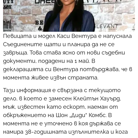
Певицата и модел Каси Вентура е напуснала
Съединените щати и планира да не се
завръща. Това става ясно от нови съдебни
документи, подадени на 1 май. В
декларацията си Вентура потвърджава, че в
момента живее извън страната.
Тази информация е свързана с текущото
дело, в което е замесен Клейтън Хауърд,
мъж, известен като ескорт, наеман от
обкръжението на Шон „Диди“ Комбс. В
момента не е уточнено в коя държава се
намира 38-годишната изпълнителка и кога