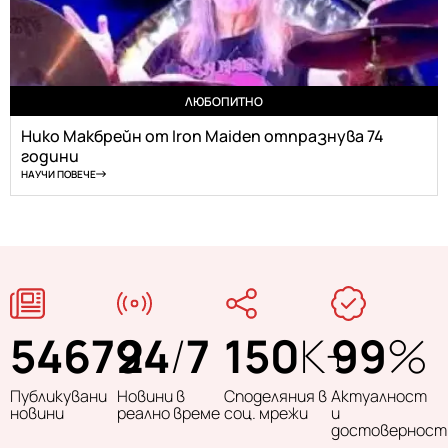
ЛЮБОПИТНО
Нико Макбрейн от Iron Maiden отпразнува 74
години
НАУЧИ ПОВЕЧЕ
54679
24
/
7
150
K+
99
%
Публикувани
Новини в
Споделяния в
Актуалност
новини
реално време
соц. мрежи
и
достоверност