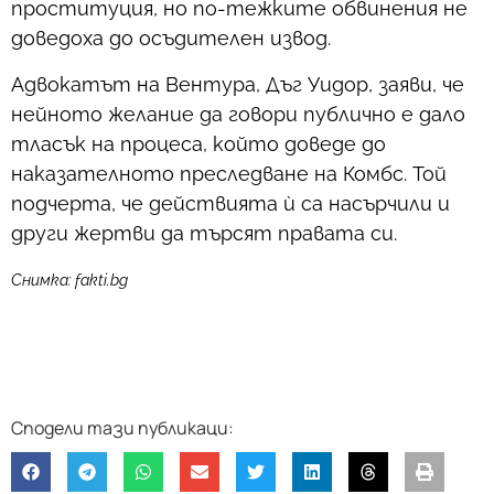
проституция, но по-тежките обвинения не
доведоха до осъдителен извод.
Адвокатът на Вентура, Дъг Уидор, заяви, че
нейното желание да говори публично е дало
тласък на процеса, който доведе до
наказателното преследване на Комбс. Той
подчерта, че действията ѝ са насърчили и
други жертви да търсят правата си.
Снимка: fakti.bg