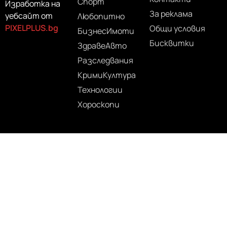
Спорт
Изработка на
За реклама
уебсайт от
Любопитно
PIXELPLUS.bg
Общи условия
Бизнес
Имоти
Бисквитки
Здраве
Авто
Разследвания
Крими
Култура
Технологии
Хороскопи