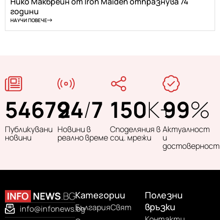
Нико Макбрейн от Iron Maiden отпразнува 74
години
НАУЧИ ПОВЕЧЕ
54679
24
/
7
150
K+
99
%
Публикувани
Новини в
Споделяния в
Актуалност
новини
реално време
соц. мрежи
и
достоверност
Категории
Полезни
връзки
България
Свят
info@infonews.bg
Контакти