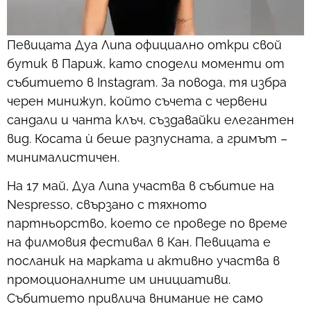
Певицата Дуа Липа официално откри свой
бутик в Париж, като сподели моменти от
събитието в Instagram. За повода, тя избра
черен минижуп, който съчета с червени
сандали и чанта клъч, създавайки елегантен
вид. Косата ѝ беше разпусната, а гримът –
минималистичен.
На 17 май, Дуа Липа участва в събитие на
Nespresso, свързано с тяхното
партньорство, което се проведе по време
на филмовия фестивал в Кан. Певицата е
посланик на марката и активно участва в
промоционалните им инициативи.
Събитието привлича внимание не само