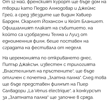
От 12 май, френският курорт ще бъде дом на
творци като Педро Алмодовар и Джеймс
Грей, а сред звездите ще видим Хавиер
Бардем, Скарлет Йохансон и Кейт Бланшет.
Официалният плакат на събитието, на
който са изобразени Телма и Луиз от
едноименния филм, беше поставен на
сградата на фестивала от неделя.
На церемонията по откриването днес,
Питър Джаксън, известен с трилогията
„Властелинът на пръстените“, ще бъде
отличен с почетна „Златна палма“. След това
ще бъде представен филмът на Пиер
Салвадори „La Vénus électrique“, а конкурсът
за „Златната палма“ ще започне в сряда.