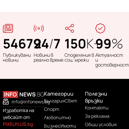
54679
24
/
7
150
K+
99
%
Публикувани
Новини в
Споделяния в
Актуалност
новини
реално време
соц. мрежи
и
достоверност
Категории
Полезни
връзки
България
Свят
info@infonews.bg
Контакти
Спорт
Изработка на
За реклама
уебсайт от
Любопитно
PIXELPLUS.bg
Общи условия
Бизнес
Имоти