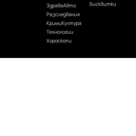
Бисквитки
Здраве
Авто
Разследвания
Крими
Култура
Технологии
Хороскопи