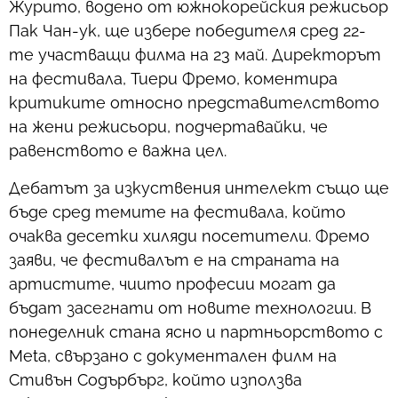
Журито, водено от южнокорейския режисьор
Пак Чан-ук, ще избере победителя сред 22-
те участващи филма на 23 май. Директорът
на фестивала, Тиери Фремо, коментира
критиките относно представителството
на жени режисьори, подчертавайки, че
равенството е важна цел.
Дебатът за изкуствения интелект също ще
бъде сред темите на фестивала, който
очаква десетки хиляди посетители. Фремо
заяви, че фестивалът е на страната на
артистите, чиито професии могат да
бъдат засегнати от новите технологии. В
понеделник стана ясно и партньорството с
Meta, свързано с документален филм на
Стивън Содърбърг, който използва