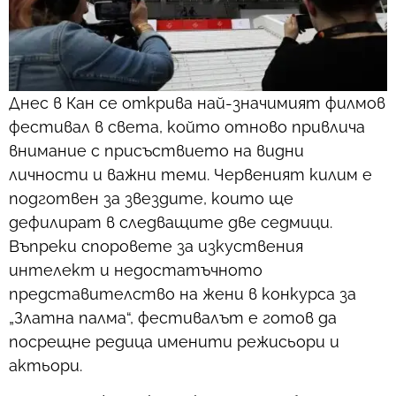
Днес в Кан се открива най-значимият филмов
фестивал в света, който отново привлича
внимание с присъствието на видни
личности и важни теми. Червеният килим е
подготвен за звездите, които ще
дефилират в следващите две седмици.
Въпреки споровете за изкуствения
интелект и недостатъчното
представителство на жени в конкурса за
„Златна палма“, фестивалът е готов да
посрещне редица именити режисьори и
актьори.