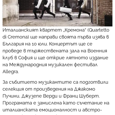
Италианският квартет „Кремона“ (Quartetto
di Cremona) ще направи своята първа изява в
България на 10 юли. Концертът ще се
проведе в тържествената зала на Военния
клуб в София и ще открие лятното издание
на Международния музикален фестивал
Allegra.
За събитието музикантите са подготвили
селекция от произведения на Джакомо
Пучини, Джузепе Верди и Франц Шуберт.
Програмата е замислена като съчетание на
италианската емоционалност и австро-