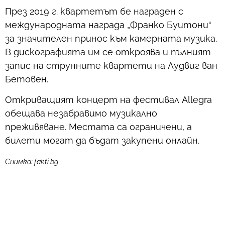
През 2019 г. квартетът бе награден с
международната награда „Франко Буитони“
за значителен принос към камерната музика.
В дискографията им се откроява и пълният
запис на струнните квартети на Лудвиг ван
Бетовен.
Откриващият концерт на фестивал Allegra
обещава незабравимо музикално
преживяване. Местата са ограничени, а
билети могат да бъдат закупени онлайн.
Снимка: fakti.bg