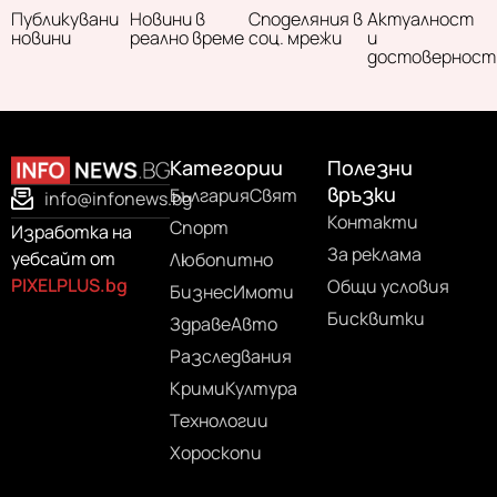
Публикувани
Новини в
Споделяния в
Актуалност
новини
реално време
соц. мрежи
и
достоверност
Категории
Полезни
връзки
България
Свят
info@infonews.bg
Контакти
Спорт
Изработка на
За реклама
уебсайт от
Любопитно
PIXELPLUS.bg
Общи условия
Бизнес
Имоти
Бисквитки
Здраве
Авто
Разследвания
Крими
Култура
Технологии
Хороскопи