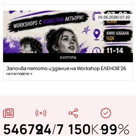
05.06.2026 | 07:20
КУЛТУРА
Започва петото издание на Workshop ЕЛЕНОВ’26
НАУЧИ ПОВЕЧЕ
54679
24
/
7
150
K+
99
%