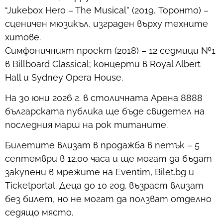
“Jukebox Hero – The Musical” (2019, Торонто) –
сценичен мюзикъл, изграден върху техните
хитове.
Симфоничният проект (2018) – 12 седмици №1
в Billboard Classical; концерти в Royal Albert
Hall и Sydney Opera House.
На 30 юни 2026 г. в столичната Арена 8888
българската публика ще бъде свидетел на
последния марш на рок титаните.
Билетите влизат в продажба в петък – 5
септември в 12.00 часа и ще могат да бъдат
закупени в мрежите на Eventim, Bilet.bg и
Ticketportal. Деца до 10 год. възраст влизат
без билет, но не могат дa ползват отделно
седящо място.