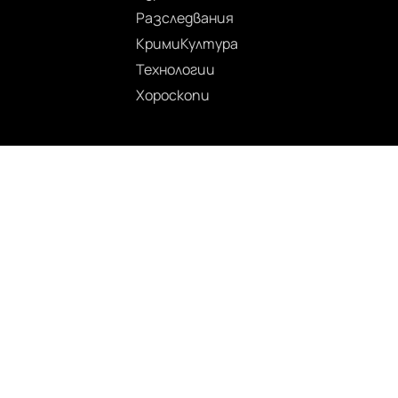
Разследвания
Крими
Култура
Технологии
Хороскопи