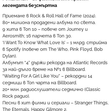
легендата безсмъртна
Приемане в Rock & Roll Hall of Fame (2024).
80+ милиона продадени албума по света.
9 хита в Топ 10 – повече от Journey и
Aerosmith; 16 парчета в Топ 30.
‘I Want To Know What Love Is’ – 1 млрд. стрийма
в Spotify (повече от The Who, Pink Floyd, Bob
Dylan).
Албумът “4” държи рекорда на Atlantic Records
за най-дълго време на №1 в Billboard.
“Waiting For A Girl Like You” – рекордни 14
седмици в Топ чарта на Billboard.
20+ млн. радиослушатели седмично (Classic
Rock радио).
Песни в хит филми и сериали – Stranger Things,
The Eternals, Happy Gilmore 2.