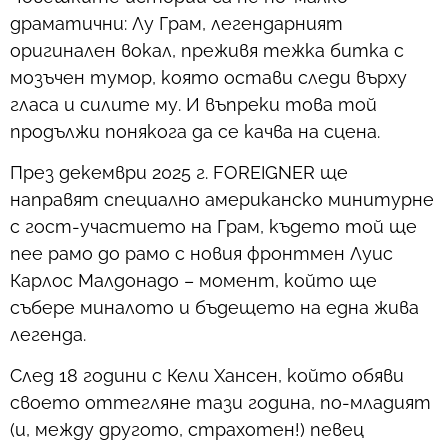
драматични: Лу Грам, легендарният
оригинален вокал, преживя тежка битка с
мозъчен тумор, която остави следи върху
гласа и силите му. И въпреки това той
продължи понякога да се качва на сцена.
През декември 2025 г. FOREIGNER ще
направят специално американско минитурне
с гост-участието на Грам, където той ще
пее рамо до рамо с новия фронтмен Луис
Карлос Малдонадо – момент, който ще
събере миналото и бъдещето на една жива
легенда.
След 18 години с Кели Хансен, който обяви
своето оттегляне тази година, по-младият
(и, между другото, страхотен!) певец