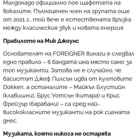
Малдонадо официално пое щафетата на
вокалите. Пълноценен член на групата още
от 2021 г., той вече е естествената връзка
между класическия звук и новата енергия.
Правилото на Мик Джоунс
Основателят на FOREIGNER винаги е следвал
едно правило – в бандата има място само за
топ музиканти. Затова не е случайно, че
басистът Джеф Пилсън идва от култовите
Dokken, а останалите – Майкъл Блустийн
(клавишни), Брус Уотсън (китара) и Крис
Фрейзър (барабани) – са сред най-
висококласните музиканти на рок сцената
днес.
Музиката, която никога не остарява