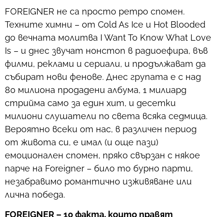
FOREIGNER не са просто ретро спомен.
Техните химни – от Cold As Ice и Hot Blooded
до вечната молитва I Want To Know What Love
Is – и днес звучат нонстоп в радиоефира, във
филми, реклами и сериали, и продължават да
събират нови фенове. Днес групата е с над
80 милиона продадени албума, 1 милиард
стрийма само за един хит, и десетки
милиони слушатели по света всяка седмица.
Вероятно всеки от нас, в различен период
от живота си, е имал (и още пази)
емоционален спомен, пряко свързан с някое
парче на Foreigner – било то бурно парти,
незабравимо романтично изживяване или
лична победа.
FOREIGNER – 10 факта, които правят