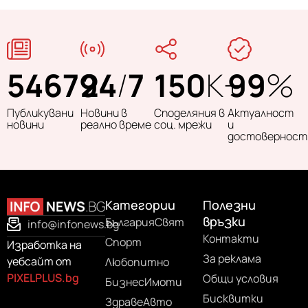
54679
24
/
7
150
K+
99
%
Публикувани
Новини в
Споделяния в
Актуалност
новини
реално време
соц. мрежи
и
достоверност
Категории
Полезни
връзки
България
Свят
info@infonews.bg
Контакти
Спорт
Изработка на
За реклама
уебсайт от
Любопитно
PIXELPLUS.bg
Общи условия
Бизнес
Имоти
Бисквитки
Здраве
Авто