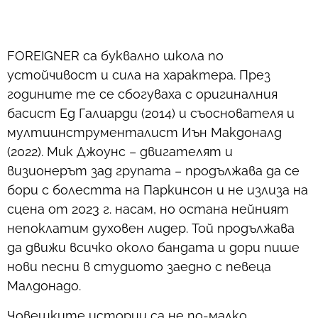
FOREIGNER са буквално школа по
устойчивост и сила на характера. През
годините те се сбогуваха с оригиналния
басист Ед Галиарди (2014) и съоснователя и
мултиинструменталист Иън Макдоналд
(2022). Мик Джоунс – двигателят и
визионерът зад групата – продължава да се
бори с болестта на Паркинсон и не излиза на
сцена от 2023 г. насам, но остана нейният
непоклатим духовен лидер. Той продължава
да движи всичко около бандата и дори пише
нови песни в студиото заедно с певеца
Малдонадо.
Човешките истории са не по-малко