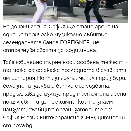
На 30 юни 2026 г. София ще стане арена на
едно историческо музикално събитие –
легендарната банда FOREIGNER ще
отпразнува своята 50-годишнина.
Това юбилейно турне носи особена тежест –
то може да се окаже последното в славната
им история. Но тази група, минала през бури,
болезнени загуби и битки със съдбата,
продължава да излиза пред препълнени арени
по цял свят и да пее химни, които знаем
наизуст, съобщиха организаторите от
София Мюзик Ентърпрайсис (СМЕ), цитирани
от nova.bg.