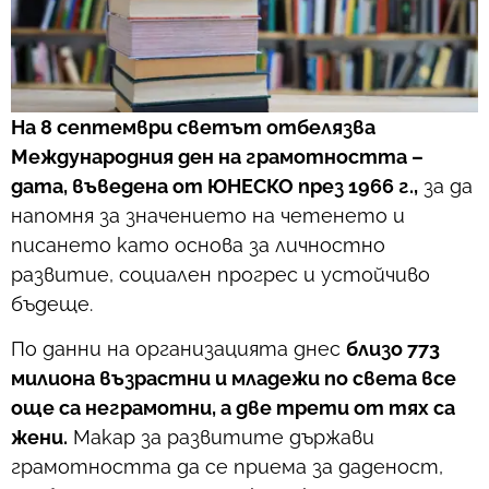
На 8 септември светът отбелязва
Международния ден на грамотността –
дата, въведена от ЮНЕСКО през 1966 г.,
за да
напомня за значението на четенето и
писането като основа за личностно
развитие, социален прогрес и устойчиво
бъдеще.
По данни на организацията днес
близо 773
милиона възрастни и младежи по света все
още са неграмотни, а две трети от тях са
жени.
Макар за развитите държави
грамотността да се приема за даденост,