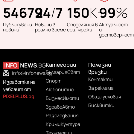
54679
24
/
7
150
K+
99
%
Публикувани
Новини в
Споделяния в
Актуалност
новини
реално време
соц. мрежи
и
достоверност
Категории
Полезни
връзки
България
Свят
info@infonews.bg
Контакти
Спорт
Изработка на
За реклама
уебсайт от
Любопитно
PIXELPLUS.bg
Общи условия
Бизнес
Имоти
Бисквитки
Здраве
Авто
Разследвания
Крими
Култура
Технологии