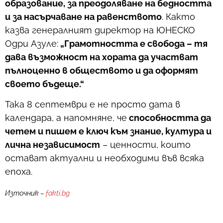
образование, за преодоляване на бедността
и за насърчаване на равенството
. Както
казва генералният директор на ЮНЕСКО
Одри Азуле:
„Грамотността е свобода – тя
дава възможност на хората да участват
пълноценно в обществото и да оформят
своето бъдеще.“
Така 8 септември е не просто дата в
календара, а напомняне, че
способността да
четем и пишем е ключ към знание, култура и
лична независимост
– ценности, които
остават актуални и необходими във всяка
епоха.
Източник –
fakti.bg