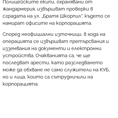
Полицейските екипи, охранявани от
жандармерия, извършват проверки в
сградата на ул. „Братя Шкорпил“, където се
намират офисите на корпорацията.
Според неофициални източници, в хода на
операцията се извършват претърсвания и
изземвания на документи и електронни
устройства. Очакванията са, че ще
последват арести, като разследването
може да обхване не само служители на КУБ,
но и лица, които са сътрудничили на
корпорацията.