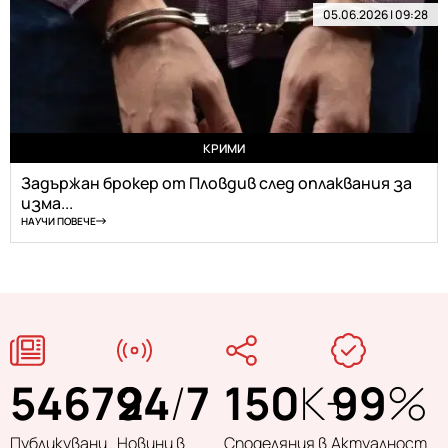
05.06.2026 | 09:28
КРИМИ
Задържан брокер от Пловдив след оплаквания за
изма...
НАУЧИ ПОВЕЧЕ
54679
24
/
7
150
K+
99
%
Публикувани
Новини в
Споделяния в
Актуалност