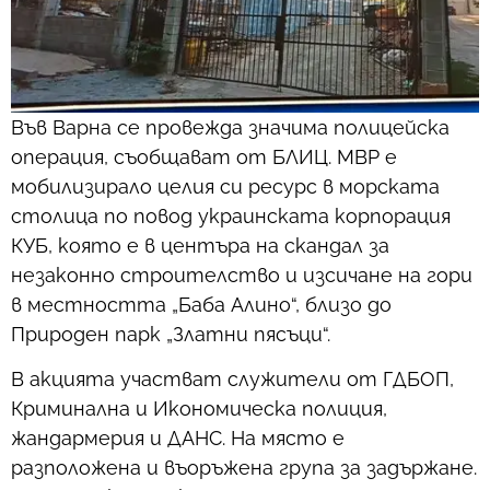
Във Варна се провежда значима полицейска
операция, съобщават от БЛИЦ. МВР е
мобилизирало целия си ресурс в морската
столица по повод украинската корпорация
КУБ, която е в центъра на скандал за
незаконно строителство и изсичане на гори
в местността „Баба Алино“, близо до
Природен парк „Златни пясъци“.
В акцията участват служители от ГДБОП,
Криминална и Икономическа полиция,
жандармерия и ДАНС. На място е
разположена и въоръжена група за задържане.