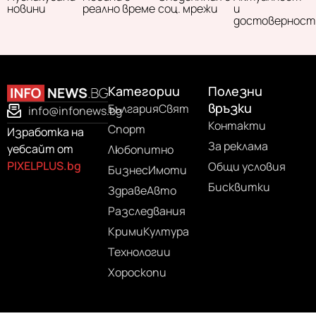
новини
реално време
соц. мрежи
и
достоверност
Категории
Полезни
връзки
България
Свят
info@infonews.bg
Контакти
Спорт
Изработка на
За реклама
уебсайт от
Любопитно
PIXELPLUS.bg
Общи условия
Бизнес
Имоти
Бисквитки
Здраве
Авто
Разследвания
Крими
Култура
Технологии
Хороскопи