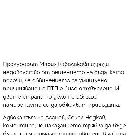
Прокурорът Мария Кабалакова изрази
недоволство от решението на съда, като
посочи, че обвинението за умишлено
причиняване на ПТП е било отхвърлено. И
двете страни по делото обявиха
намерението си да обжалват присъдата.
Адвокатът на Асенов, Сокол Недков,
коментира, че наказанието трябва да бъде
близо до минималното предвидено в закона,