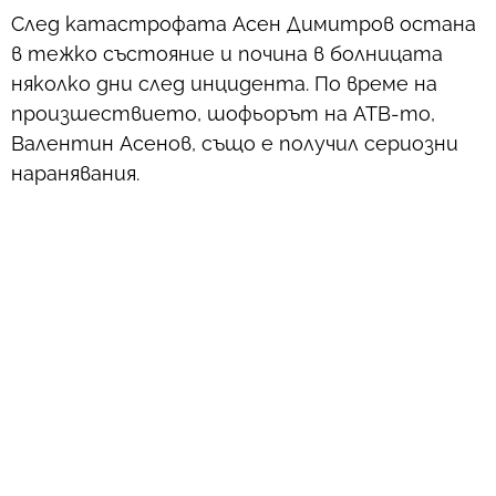
След катастрофата Асен Димитров остана
в тежко състояние и почина в болницата
няколко дни след инцидента. По време на
произшествието, шофьорът на АТВ-то,
Валентин Асенов, също е получил сериозни
наранявания.