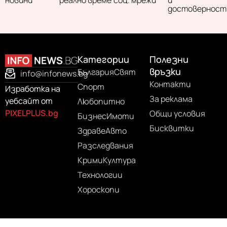
достоверност
Категории
Полезни
връзки
България
Свят
info@infonews.bg
Контакти
Спорт
Изработка на
За реклама
уебсайт от
Любопитно
PIXELPLUS.bg
Общи условия
Бизнес
Имоти
Бисквитки
Здраве
Авто
Разследвания
Крими
Култура
Технологии
Хороскопи