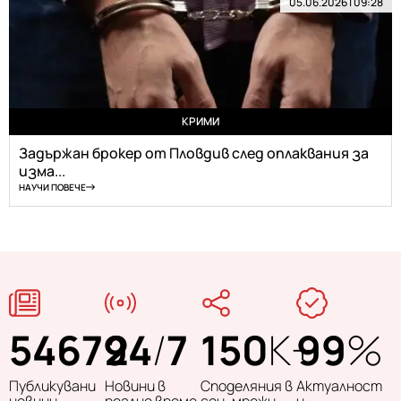
05.06.2026 | 09:28
КРИМИ
Задържан брокер от Пловдив след оплаквания за
изма...
НАУЧИ ПОВЕЧЕ
54679
24
/
7
150
K+
99
%
Публикувани
Новини в
Споделяния в
Актуалност
новини
реално време
соц. мрежи
и