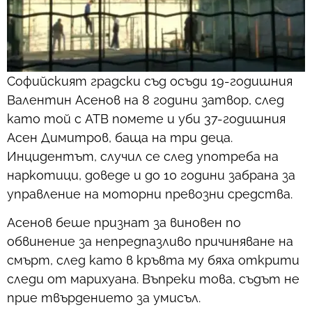
Софийският градски съд осъди 19-годишния
Валентин Асенов на 8 години затвор, след
като той с АТВ помете и уби 37-годишния
Асен Димитров, баща на три деца.
Инцидентът, случил се след употреба на
наркотици, доведе и до 10 години забрана за
управление на моторни превозни средства.
Асенов беше признат за виновен по
обвинение за непредпазливо причиняване на
смърт, след като в кръвта му бяха открити
следи от марихуана. Въпреки това, съдът не
прие твърдението за умисъл.