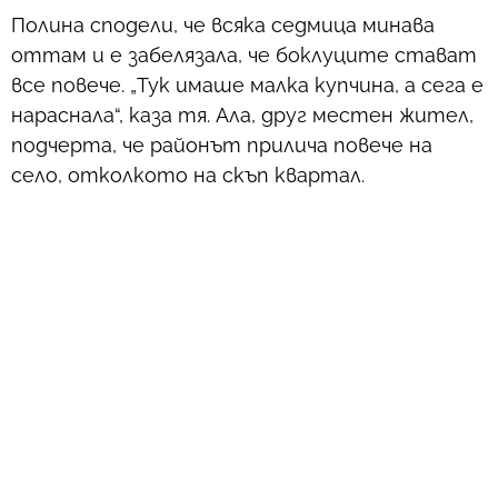
Полина сподели, че всяка седмица минава
оттам и е забелязала, че боклуците стават
все повече. „Тук имаше малка купчина, а сега е
нараснала“, каза тя. Ала, друг местен жител,
подчерта, че районът прилича повече на
село, отколкото на скъп квартал.