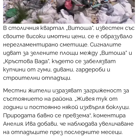
В столичния квартал „Витоша”, известен със
своите високи имотни цени, се е образувало
нерегламентирано сметище. Сигналите
идват за зелените площи между „Витоша” и
„Кръстова Вада”, където се забелязват
купчини от гуми, дивани, гардероби и
строителни отпадъци.
Местни жители изразяват загриженост за
състоянието на района. „Живея тук от
години и постоянно някой изхвърля боклуци.
Природата бавно се превзема“, коментира
Анелия. Ива добави, че наблюдава увеличаване
на отпадъците през последните месеци.