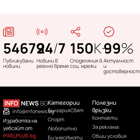
54679
24
/
7
150
K+
99
%
Публикувани
Новини в
Споделяния в
Актуалност
новини
реално време
соц. мрежи
и
достоверност
Категории
Полезни
връзки
България
Свят
info@infonews.bg
Контакти
Спорт
Изработка на
За реклама
уебсайт от
Любопитно
PIXELPLUS.bg
Общи условия
Бизнес
Имоти