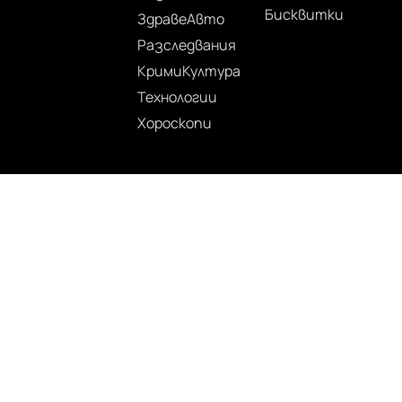
Бисквитки
Здраве
Авто
Разследвания
Крими
Култура
Технологии
Хороскопи