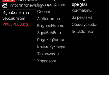
връзки
България
Свят
info@infonews.bg
Контакти
Спорт
Изработка на
За реклама
уебсайт от
Любопитно
PIXELPLUS.bg
Общи условия
Бизнес
Имоти
Бисквитки
Здраве
Авто
Разследвания
Крими
Култура
Технологии
Хороскопи