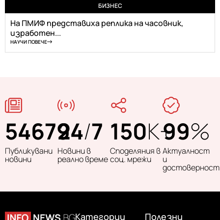
БИЗНЕС
На ПМИФ представиха реплика на часовник,
изработен...
НАУЧИ ПОВЕЧЕ
54679
24
/
7
150
K+
99
%
Публикувани
Новини в
Споделяния в
Актуалност
новини
реално време
соц. мрежи
и
достоверност
Категории
Полезни