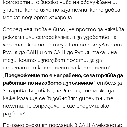
комфортни, с високо ниво на обслужване и,
знаете, като цяло показателни, като добра
марка“, подчерта Захарова.
Според нея това е било „не просто за някаква
реклама или самореклама, а за удобство на
хората – както на тези, които пътуваха от
Русия до САЩ и от САЩ до Русия, така и на
тези, които използват полети, за да
стигнат от континент на континент“.
„
Предложението е направено, сега трябва да
работим по неговото изпълнение
“, отбеляза
Захарова. Тя добави, че все още не може да
каже кога ще се възобновят директните
полети, но „определено ще сподели, ако
разбере“.
По-рано руският посланик в САЩ Александър