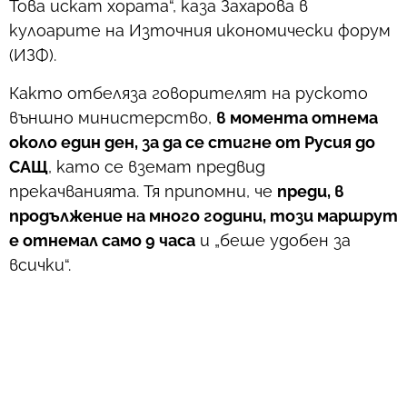
Това искат хората“, каза Захарова в
кулоарите на Източния икономически форум
(ИЗФ).
Както отбеляза говорителят на руското
външно министерство,
в момента отнема
около един ден, за да се стигне от Русия до
САЩ
, като се вземат предвид
прекачванията. Тя припомни, че
преди, в
продължение на много години, този маршрут
е отнемал само 9 часа
и „беше удобен за
всички“.