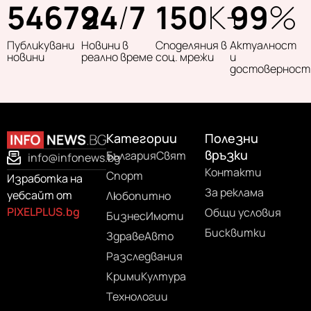
54679
24
/
7
150
K+
99
%
Публикувани
Новини в
Споделяния в
Актуалност
новини
реално време
соц. мрежи
и
достоверност
Категории
Полезни
връзки
България
Свят
info@infonews.bg
Контакти
Спорт
Изработка на
За реклама
уебсайт от
Любопитно
PIXELPLUS.bg
Общи условия
Бизнес
Имоти
Бисквитки
Здраве
Авто
Разследвания
Крими
Култура
Технологии