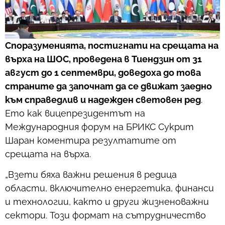
Споразуменията, постигнати на срещата на
върха на ШОС, проведена в Тиендзин от 31
август до 1 септември, доведоха до това
страните да започнат да се движат заедно
към справедлив и надежден световен ред
.
Ето как вицепрезидентът на
Международния форум на БРИКС Сукрит
Шаран коментира резултатите от
срещата на върха.
„Взети бяха важни решения в редица
области, включително енергетика, финанси
и технологии, както и други жизненоважни
сектори. Този формат на сътрудничество