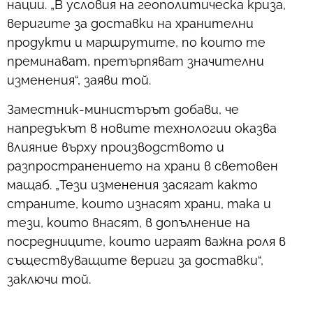
нации. „В условия на геополитическа криза,
веригите за доставки на хранителни
продукти и маршрутите, по които те
преминават, претърпяват значителни
изменения“, заяви той.
Заместник-министърът добави, че
напредъкът в новите технологии оказва
влияние върху производството и
разпространението на храни в световен
мащаб. „Тези изменения засягат както
страните, които изнасят храни, така и
тези, които внасят, в допълнение на
посредниците, които играят важна роля в
съществуващите вериги за доставки“,
заключи той.