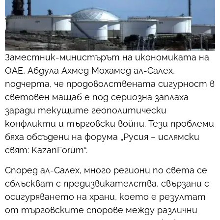
Заместник-министърът на икономиката на
ОАЕ, Абдула Ахмед Мохамед ал-Салех,
подчерта, че продоволствената сигурност в
световен мащаб е под сериозна заплаха
заради текущите геополитически
конфликти и търговски войни. Тези проблеми
бяха обсъдени на форума „Русия – ислямски
свят: KazanForum“.
Според ал-Салех, много региони по света се
сблъскват с предизвикателства, свързани с
осигуряването на храни, което е резултат
от търговските спорове между различни