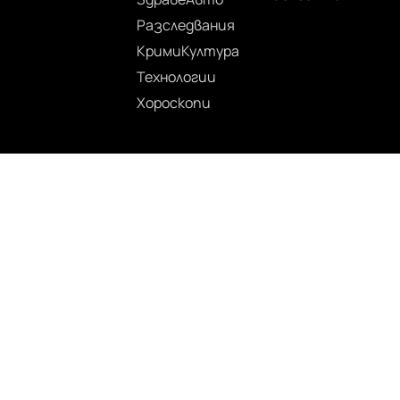
Разследвания
Крими
Култура
Технологии
Хороскопи