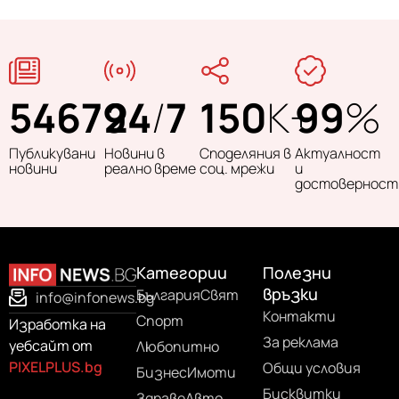
54679
24
/
7
150
K+
99
%
Публикувани
Новини в
Споделяния в
Актуалност
новини
реално време
соц. мрежи
и
достоверност
Категории
Полезни
връзки
България
Свят
info@infonews.bg
Контакти
Спорт
Изработка на
За реклама
уебсайт от
Любопитно
PIXELPLUS.bg
Общи условия
Бизнес
Имоти
Бисквитки
Здраве
Авто