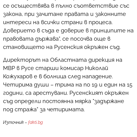
се осъществява в пълно съответствие със
закона, при зачитане правата и законните
интереси на всички страни в процеса.
Доверието в съда е доверие в принципите на
правовата държава", се посочва още в
становището на Русенския окръжен съд.
Директорът на Областната дирекция на
МВР в Русе старши комисар Николай
Кожухаров е в болница след нападение.
Четирима души – трима на по 19 и един на 15
години, са арестувани. Русенският окръжен
съд определи постоянна мярка "задържане
под стража" за четиримата.
Източник –
fakti.bg