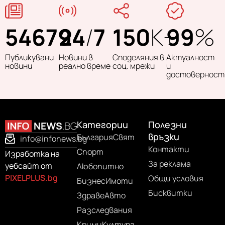
54679
24
/
7
150
K+
99
%
Публикувани
Новини в
Споделяния в
Актуалност
новини
реално време
соц. мрежи
и
достоверност
Категории
Полезни
връзки
България
Свят
info@infonews.bg
Контакти
Спорт
Изработка на
За реклама
уебсайт от
Любопитно
PIXELPLUS.bg
Общи условия
Бизнес
Имоти
Бисквитки
Здраве
Авто
Разследвания
Крими
Култура