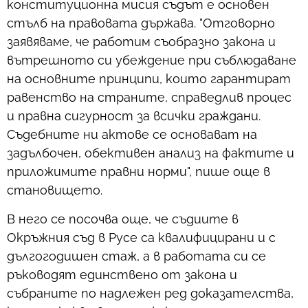
конституционна мисия съдът е основен
стълб на правовата държава. "Отговорно
заявяваме, че работим съобразно закона и
вътрешното си убеждение при съблюдаване
на основните принципи, които гарантират
равенство на страните, справедлив процес
и правна сигурност за всички граждани.
Съдебните ни актове се основават на
задълбочен, обективен анализ на фактите и
приложимите правни норми", пише още в
становището.
В него се посочва още, че съдиите в
Окръжния съд в Русе са квалифицирани и с
дългогодишен стаж, а в работата си се
ръководят единствено от закона и
събраните по надлежен ред доказателства,