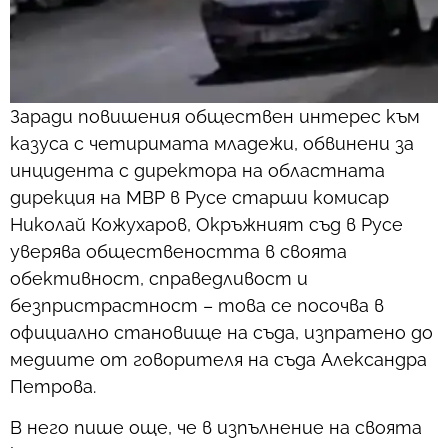
Заради повишения обществен интерес към
казуса с четиримата младежи, обвинени за
инцидента с директора на областната
дирекция на МВР в Русе старши комисар
Николай Кожухаров, Окръжният съд в Русе
уверява обществеността в своята
обективност, справедливост и
безпристрастност – това се посочва в
официално становище на съда, изпратено до
медиите от говорителя на съда Александра
Петрова.
В него пише още, че в изпълнение на своята