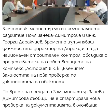
Заместник-министърът на регионалното
развитие Поля Занева-Димитрова и инж.
Георги Даракчиев, временно изпълняващ
длъжността директор на Дирекцията за
национален строителен контрол, обсъдиха с
представители на собствениците на
комплекс „Астория“ в к. к. „Елените“
важността на нова проверка по
законността на обектите.
По време на срещата Зам.-министър Занева-
Димитрова съобщи, че е стартирала нова
проверка на документацията, включваща