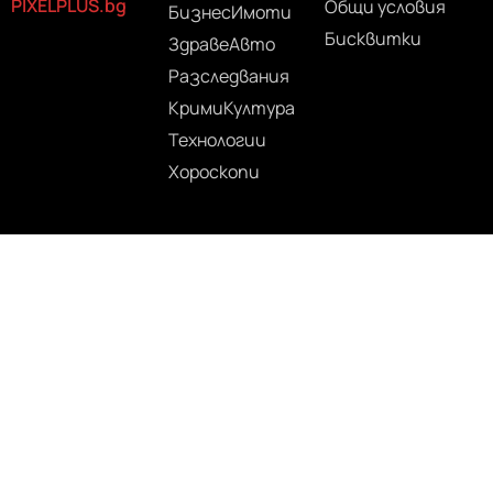
PIXELPLUS.bg
Общи условия
Бизнес
Имоти
Бисквитки
Здраве
Авто
Разследвания
Крими
Култура
Технологии
Хороскопи