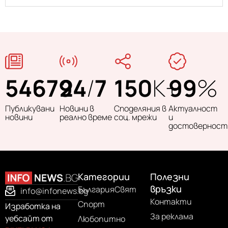
54679
24
/
7
150
K+
99
%
Публикувани
Новини в
Споделяния в
Актуалност
новини
реално време
соц. мрежи
и
достоверност
Категории
Полезни
връзки
България
Свят
info@infonews.bg
Контакти
Спорт
Изработка на
За реклама
уебсайт от
Любопитно