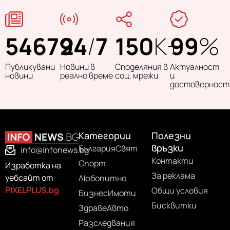
54679
24
/
7
150
K+
99
%
Публикувани
Новини в
Споделяния в
Актуалност
новини
реално време
соц. мрежи
и
достоверност
Категории
Полезни
връзки
България
Свят
info@infonews.bg
Контакти
Спорт
Изработка на
За реклама
уебсайт от
Любопитно
PIXELPLUS.bg
Общи условия
Бизнес
Имоти
Бисквитки
Здраве
Авто
Разследвания