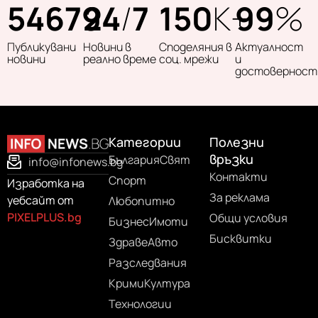
54679
24
/
7
150
K+
99
%
Публикувани
Новини в
Споделяния в
Актуалност
новини
реално време
соц. мрежи
и
достоверност
Категории
Полезни
връзки
България
Свят
info@infonews.bg
Контакти
Спорт
Изработка на
За реклама
уебсайт от
Любопитно
PIXELPLUS.bg
Общи условия
Бизнес
Имоти
Бисквитки
Здраве
Авто
Разследвания
Крими
Култура
Технологии