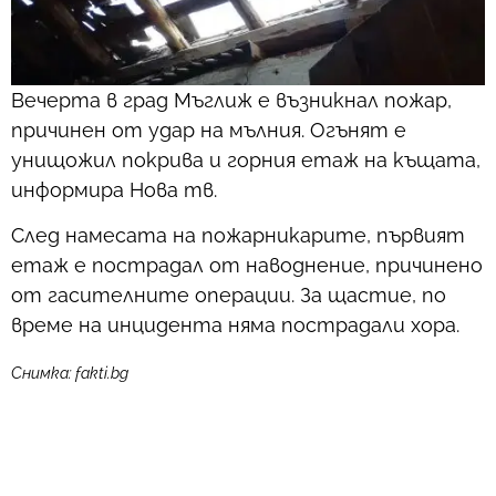
Вечерта в град Мъглиж е възникнал пожар,
причинен от удар на мълния. Огънят е
унищожил покрива и горния етаж на къщата,
информира Нова тв.
След намесата на пожарникарите, първият
етаж е пострадал от наводнение, причинено
от гасителните операции. За щастие, по
време на инцидента няма пострадали хора.
Снимка: fakti.bg