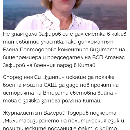
Не знам дали Зафиров си е дал сметка в какъв
тип събитие участва. Така дипломатът
Елена Поптодорова коментира визитата на
вицепремиера и председател на БСП Атанас
Зафиров на военния парад в Китай.
Според нея Си Цзинпин искаше да покаже
военна мощ на САЩ, да даде нов прочит на
историята на Втората световна война –
това е заявка за нова роля на Китай.
Журналистът Валерий Тодоров подчерта:
„Милитаризирането на политическия език и
политическите послания е факт, с който