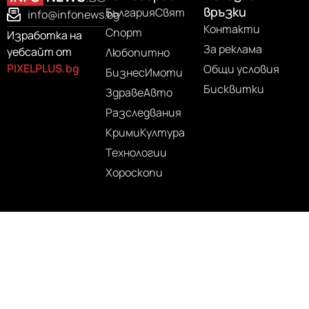
връзки
България
Свят
info@infonews.bg
Контакти
Спорт
Изработка на
За реклама
уебсайт от
Любопитно
PIXELPLUS.bg
Общи условия
Бизнес
Имоти
Бисквитки
Здраве
Авто
Разследвания
Крими
Култура
Технологии
Хороскопи