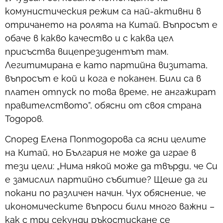
комунистическия режим са най-активни в
отричането на ролята на Китай. Въпросът е
обаче в какво качество и с каква цел
присъства вицепрезидентът там.
Легитимирана е като партийна визитата,
въпросът е кой и кога е поканен. Били са в
платен отпуск по това време, не ангажират
правителството”, обясни от своя страна
Тодоров.
Според Елена Поптодорова са ясни целите
на Китай, но България не може да играе в
тези цели: „Нима някой може да твърди, че Си
е замислил партийно събитие? Щеше да ги
покани по различен начин. Чух обяснение, че
икономическите въпроси били много важни –
как с три секунди ръкостискане се