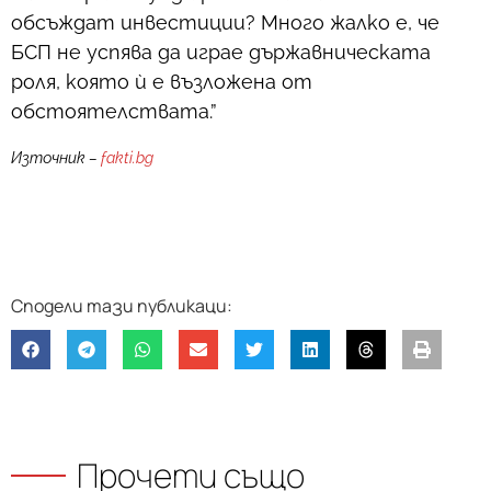
обсъждат инвестиции? Много жалко е, че
БСП не успява да играе държавническата
роля, която ѝ е възложена от
обстоятелствата.”
Източник –
fakti.bg
Прочети също