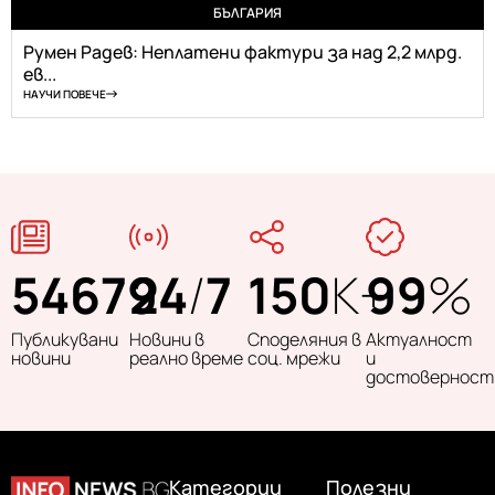
БЪЛГАРИЯ
Румен Радев: Неплатени фактури за над 2,2 млрд.
ев...
НАУЧИ ПОВЕЧЕ
54679
24
/
7
150
K+
99
%
Публикувани
Новини в
Споделяния в
Актуалност
новини
реално време
соц. мрежи
и
достоверност
Категории
Полезни