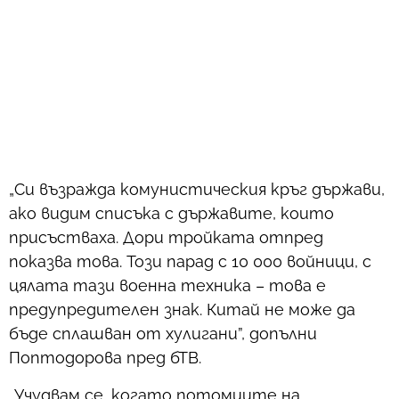
„Си възражда комунистическия кръг държави,
ако видим списъка с държавите, които
присъстваха. Дори тройката отпред
показва това. Този парад с 10 000 войници, с
цялата тази военна техника – това е
предупредителен знак. Китай не може да
бъде сплашван от хулигани”, допълни
Поптодорова пред бТВ.
„Учудвам се, когато потомците на