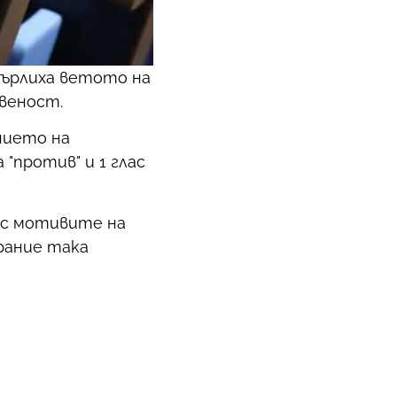
ърлиха ветото на
твеност.
нието на
 "против" и 1 глас
 с мотивите на
рание така