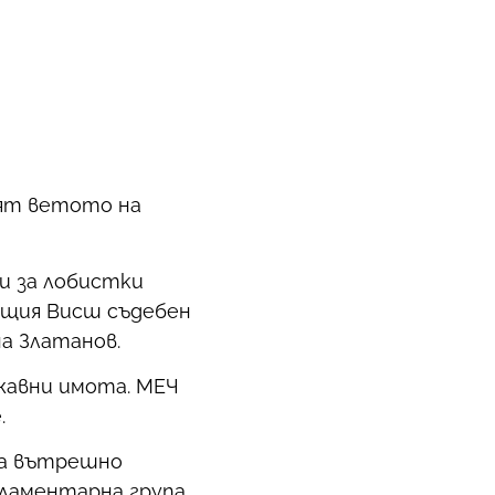
пят ветото на
и за лобистки
ящия Висш съдебен
а Златанов.
жавни имота. МЕЧ
.
са вътрешно
ламентарна група.