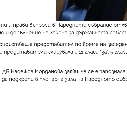
 и прави въпроси в Народното събрание отхв
ие и допълнение на Закона за държавната собс
присъстваше представител по време на заседа
едставители гласуваха с 11 гласа "за", 5 гласа
 Надежда Йорданова заяви, че се е запознала
 да подкрепи в пленарна зала на Народното съб