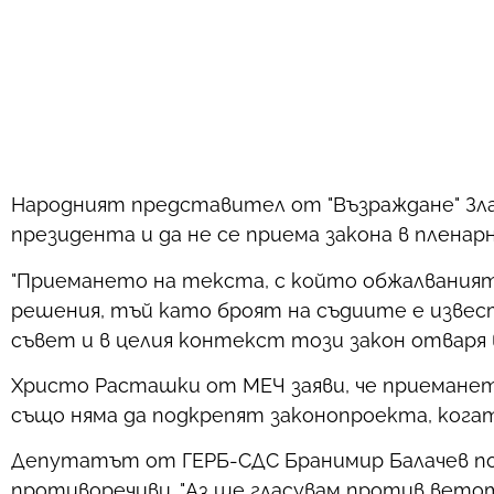
Народният представител от "Възраждане" Зл
президента и да не се приема закона в пленарн
"Приемането на текста, с който обжалваният
решения, тъй като броят на съдиите е изве
съвет и в целия контекст този закон отваря 
Христо Расташки от МЕЧ заяви, че приемането
също няма да подкрепят законопроекта, когат
Депутатът от ГЕРБ-СДС Бранимир Балачев по
противоречиви. "Аз ще гласувам против ветот