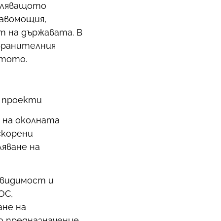
авляващото
авомощия,
т на държавата. В
бранителния
етото.
и проекти
е на околната
скорени
яване на
едвидимост и
ОС,
ане на
о предназначение