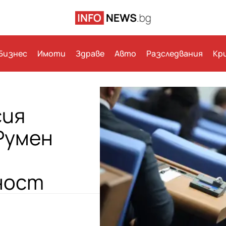
Бизнес
Имоти
Здраве
Авто
Разследвания
Кр
сия
Румен
ност