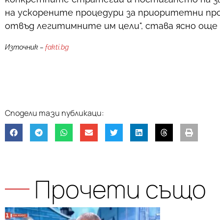
на ускорените процедури за приоритетни про
отвъд легитимните им цели", става ясно още
Източник –
fakti.bg
Прочети също