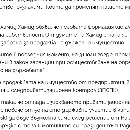
ствено-значими, които да променят нашето мн
амид Хамид обяви, че неговата формация ще гл
а собственост. От думите на Хамид стана ясн
а забрана за продажба на държавно имущество.
те в последния момент, на 31 юли 2025 г. проме
и в закон гаранции при осъществяване на опр
о на държавата".
се продажбата на имущество от предприятия, вк
ия и следприватизационен контрол (ЗПСПК).
така, че отпада изискването приватизационна
 повече от 50 на сто държавно участие в капи
списък) да бъде възможна само след решение от 
връзка с това в мотивите си президентът Раде