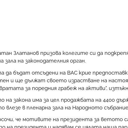
атан Златанов призова колегите си да подкре
а зала на законодателния орган.
а да бъдат отсъдени на ВАС крие предпоставк
стен и ще дължат своето израстване на насто
вратата за поредния грабеж на активи", изтъкн
 на закона има за цел продажбата на 4400 дър
о влезе в пленарна зала на Народното събрание
сочи, че мотивите на президента за ветото 
о на президента и надявам се цялата наша пар