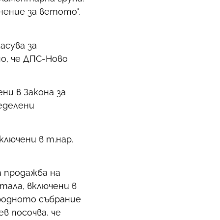
ение за ветото",
асува за
о, че ДПС-Ново
ни в Закона за
еделени
лючени в т.нар.
 продажба на
тала, включени в
Народното събрание
в посочва, че