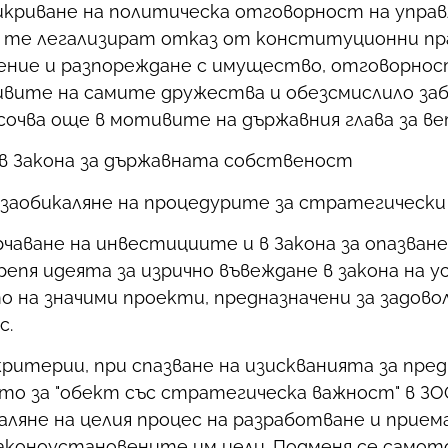
рикриване на политическа отговорност на упр
е те легализират отказ от конституционни пр
ение и разпореждане с имущество, отговорнос
тивите на самите дружества и обезсмислило за
осочва още в мотивите на държавния глава за в
в Закона за държавната собственост
заобикаляне на процедурите за стратегическ
чаване на инвестициите и в Закона за опазван
репя идеята за изрично въвеждане в закона на у
на значими проекти, предназначени за задовол
с.
 критерии, при спазване на изискванията за пр
то за "обект със стратегическа важност" в ЗО
ляне на целия процес на разработване и прием
коноустановените им цели. Подменя се самот