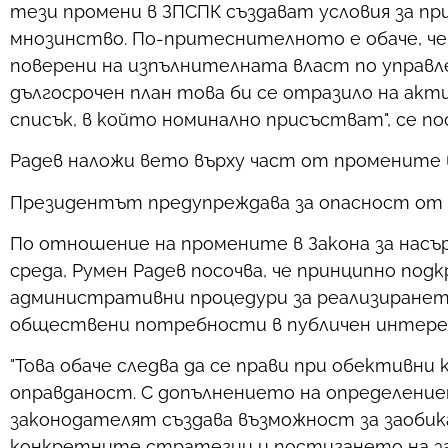
тези промени в ЗПСПК създават условия за п
мнозинство. По-притеснителното е обаче, ч
поверени на изпълнителната власт по управл
дългосрочен план това би се отразило на ак
списък, в който номинално присъстват", се п
Радев наложи вето върху част от промените 
Президентът предупреждава за опасност от 
По отношение на промените в Закона за насър
среда, Румен Радев посочва, че принципно подк
административни процедури за реализирането 
обществени потребности в публичен интере
"Това обаче следва да се прави при обективни
оправданост. С допълнението на определение
законодателят създава възможност за заобика
конкретните стратегии и постигането на за