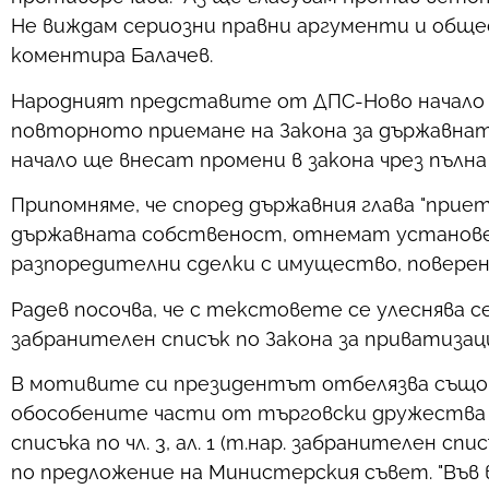
Не виждам сериозни правни аргументи и обще
коментира Балачев.
Народният представите от ДПС-Ново начало Х
повторното приемане на Закона за държавнат
начало ще внесат промени в закона чрез пълн
Припомняме, че според държавния глава "приети
държавната собственост, отнемат установен
разпоредителни сделки с имущество, поверен
Радев посочва, че с текстовете се улеснява 
забранителен списък по Закона за приватизац
В мотивите си президентът отбелязва също 
обособените части от търговски дружества с
списъка по чл. 3, ал. 1 (т.нар. забранителен 
по предложение на Министерския съвет. "Във 