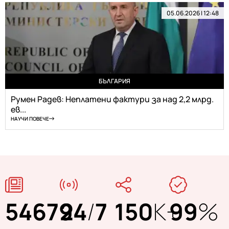
05.06.2026 | 12:48
БЪЛГАРИЯ
Румен Радев: Неплатени фактури за над 2,2 млрд.
ев...
НАУЧИ ПОВЕЧЕ
54679
24
/
7
150
K+
99
%