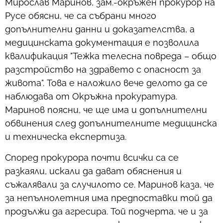
Мирослав Маринов, зам.-окръжен прокурор на
Русе обясни, че са събрани много
допълнителни данни и доказателства, а
медицинската документация е позволила
квалификация "Тежка телесна повреда – общо
разстройство на здравето с опасност за
живота". Това е наложило вече делото да се
наблюдава от Окръжна прокуратура.
Маринов поясни, че ще има и допълнителни
обвинения след допълнителните медицинска
и техническа експертиза.
Според прокурора почти всички са се
разкаяли, искали да дават обяснения и
съжалявали за случилото се. Маринов каза, че
за непълнолетния има предпоставки той да
продължи да агресира. Той подчерта, че и за