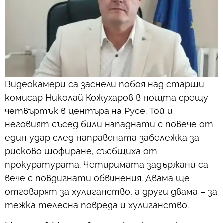
Видеокамери са заснели побоя над старши
комисар Николай Кожухаров в нощта срещу
четвъртък в центъра на Русе. Той и
неговият съсед били нападнати с повече от
един удар след направената забележка за
рисково шофиране, съобщиха от
прокуратурата. Четиримата задържани са
вече с повдигнати обвинения. Двама ще
отговарят за хулиганство, а други двама – за
тежка телесна повреда и хулиганство.