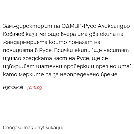
Зам.-директорът на ОДМВР-Русе Александър
Ковачев каза, че още вчера има два екипа на
жандармерията които помагат на
полицията в Русе. Всички екипи "ще наситят
изцяло градската част на Русе, ще се
извършват щателни проверки и през нощта"
като мерките са за неопределено време.
Източник –
fakti.bg