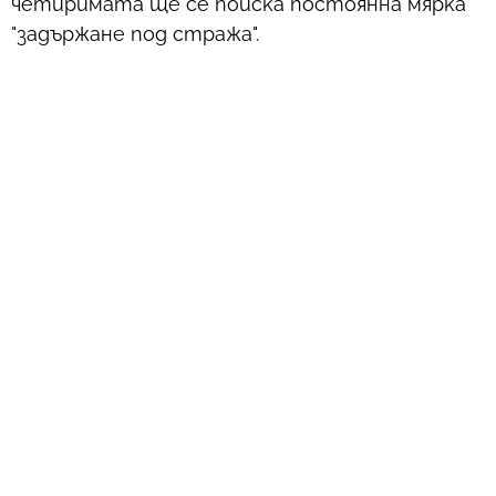
четиримата ще се поиска постоянна мярка
"задържане под стража".