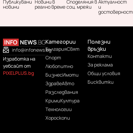
Публикувани
Новини в
Споделяния в
Актуалност
новини
реално време
соц. мрежи
и
достоверност
Категории
Полезни
връзки
България
Свят
info@infonews.bg
Контакти
Спорт
Изработка на
За реклама
уебсайт от
Любопитно
PIXELPLUS.bg
Общи условия
Бизнес
Имоти
Бисквитки
Здраве
Авто
Разследвания
Крими
Култура
Технологии
Хороскопи