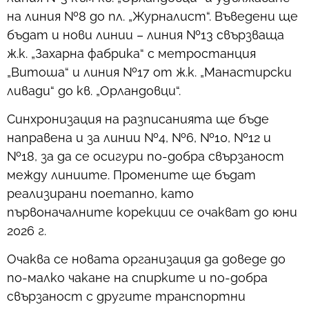
на линия №8 до пл. „Журналист“. Въведени ще
бъдат и нови линии – линия №13 свързваща
ж.к. „Захарна фабрика“ с метростанция
„Витоша“ и линия №17 от ж.к. „Манастирски
ливади“ до кв. „Орландовци“.
Синхронизация на разписанията ще бъде
направена и за линии №4, №6, №10, №12 и
№18, за да се осигури по-добра свързаност
между линиите. Промените ще бъдат
реализирани поетапно, като
първоначалните корекции се очакват до юни
2026 г.
Очаква се новата организация да доведе до
по-малко чакане на спирките и по-добра
свързаност с другите транспортни