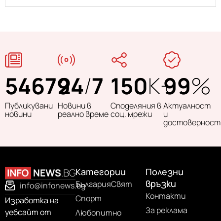
54679
24
/
7
150
K+
99
%
Публикувани
Новини в
Споделяния в
Актуалност
новини
реално време
соц. мрежи
и
достоверност
Категории
Полезни
връзки
България
Свят
info@infonews.bg
Контакти
Спорт
Изработка на
За реклама
уебсайт от
Любопитно