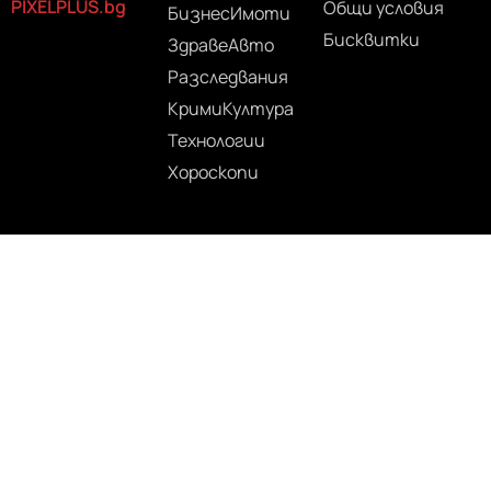
PIXELPLUS.bg
Общи условия
Бизнес
Имоти
Бисквитки
Здраве
Авто
Разследвания
Крими
Култура
Технологии
Хороскопи