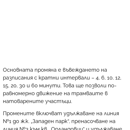
Основната промяна е въвеждането на
разписания с кратни интервали – 4, 6, 10, 12,
15, 20, 30 и 60 минути. Това ще позволи по-
равномерно движение на трамваите в
натоварените участъци.
Промените включват удължаване на линия
№1 до ж.к. „Западен парк“, пренасочване на
линия №3 към кв. „Орландовци“ и удължаване