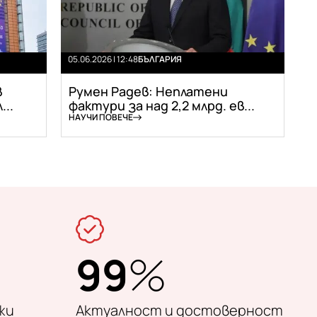
05.06.2026 | 12:48
БЪЛГАРИЯ
в
Румен Радев: Неплатени
..
фактури за над 2,2 млрд. ев...
НАУЧИ ПОВЕЧЕ
99
%
жи
Актуалност и достоверност