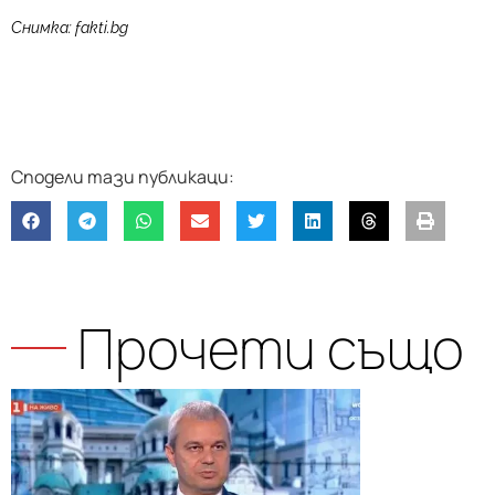
Снимка: fakti.bg
Прочети също