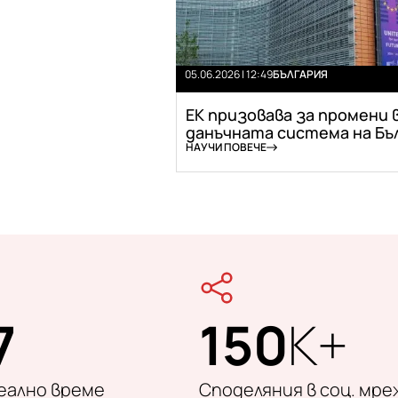
05.06.2026 | 12:49
БЪЛГАРИЯ
ЕК призовава за промени 
данъчната система на Бъл.
НАУЧИ ПОВЕЧЕ
7
150
K+
реално време
Споделяния в соц. мре