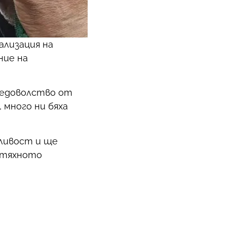
ализация на
ние на
 недоволство от
 много ни бяха
дливост и ще
и тяхното