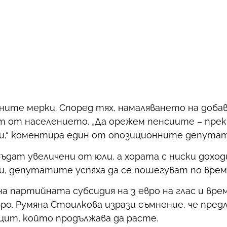
ите мерки. Според тях, намаляването на добав
т от населението. „Да орежем пенсиите – прекр
ди,“ коментира един от опозиционните депутат
бъдат увеличени от юли, а хората с ниски дохо
, депутатите успяха да се пошегуват по врем
 партийната субсидия на 3 евро на глас и вр
вро. Румяна Стоилкова изрази съмнение, че пре
цит, който продължава да расте.