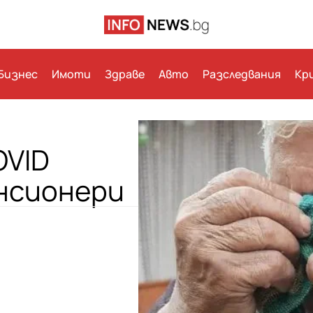
Бизнес
Имоти
Здраве
Авто
Разследвания
Кр
OVID
енсионери