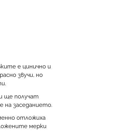
ките е цинично и
асно звучи, но
и.
ди ще получат
е на заседанието.
еменно отложиха
дложените мерки