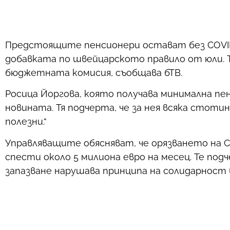
Предстоящите пенсионери остават без COVID
добавката по швейцарското правило от юли. 
бюджетната комисия, съобщава бТВ.
Росица Йоргова, която получава минимална п
новината. Тя подчерта, че за нея всяка стотин
полезни.“
Управляващите обясняват, че орязването на 
спести около 5 милиона евро на месец. Те под
запазване нарушава принципа на солидарност 