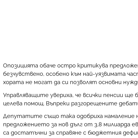
Опозицията обаче остро критикува предложен
безчувствено, особено към най-уязвимата час
хората не могат да си позволят основни нуж
Управляващите увериха, че всички пенсии ще 
целева помощ. Въпреки разгорещените дебати
Депутатите също така одобриха намаление на
предложението за нов дълг от 3,8 милиарда е
са достатъчни за справяне с бюджетния дефи