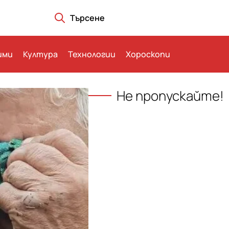
Търсене
ими
Култура
Технологии
Хороскопи
Не пропускайте!