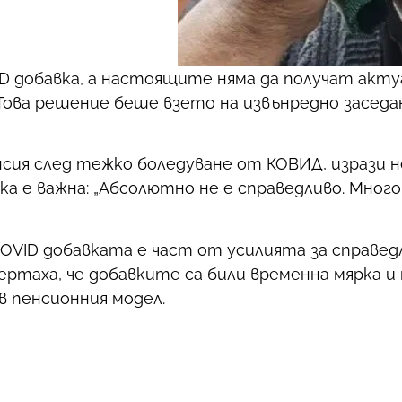
 добавка, а настоящите няма да получат акту
Това решение беше взето на извънредно заседа
енсия след тежко боледуване от КОВИД, изрази
ка е важна: „Абсолютно не е справедливо. Много,
COVID добавката е част от усилията за справе
чертаха, че добавките са били временна мярка 
в пенсионния модел.