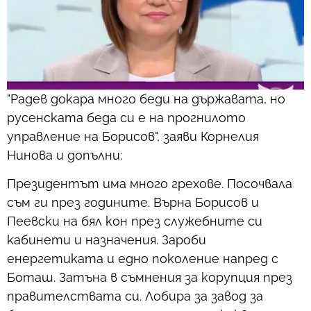
"Радев докара много беди на държавата, но
русенската беда си е на прогнилото
управление на Борисов", заяви Корнелия
Нинова и допълни:
Президентът има много грехове. Посочвала
съм ги през годините. Върна Борисов и
Пеевски на бял кон през служебните си
кабинети и назначения. Зароби
енергетиката и едно поколение напред с
Боташ. Затъна в съмнения за корупция през
правителствата си. Лобира за завод за