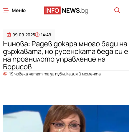
Меню
09.09.2025
14:49
Нинова: Радев докара много беди на
държавата, но русенската беда си е
на прогнилото управление на
Борисов
19
човека четат тази публикация в момента