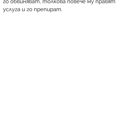
го обвиняват, толкова повече му правят
услуга и го препират.