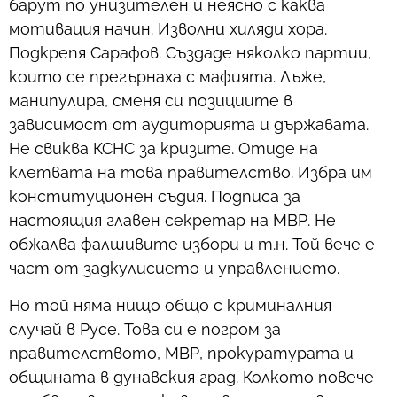
барут по унизителен и неясно с каква
мотивация начин. Изволни хиляди хора.
Подкрепя Сарафов. Създаде няколко партии,
които се прегърнаха с мафията. Лъже,
манипулира, сменя си позициите в
зависимост от аудиторията и държавата.
Не свиква КСНС за кризите. Отиде на
клетвата на това правителство. Избра им
конституционен съдия. Подписа за
настоящия главен секретар на МВР. Не
обжалва фалшивите избори и т.н. Той вече е
част от задкулисието и управлението.
Но той няма нищо общо с криминалния
случай в Русе. Това си е погром за
правителството, МВР, прокуратурата и
общината в дунавския град. Колкото повече