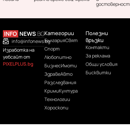
достоверност
Категории
Полезни
връзки
България
Свят
info@infonews.bg
Контакти
Спорт
Изработка на
За реклама
уебсайт от
Любопитно
PIXELPLUS.bg
Общи условия
Бизнес
Имоти
Бисквитки
Здраве
Авто
Разследвания
Крими
Култура
Технологии
Хороскопи