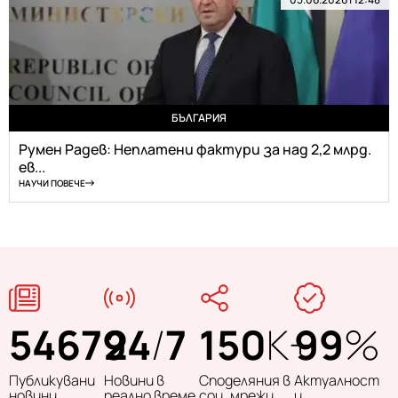
БЪЛГАРИЯ
Румен Радев: Неплатени фактури за над 2,2 млрд.
ев...
НАУЧИ ПОВЕЧЕ
54679
24
/
7
150
K+
99
%
Публикувани
Новини в
Споделяния в
Актуалност
новини
реално време
соц. мрежи
и