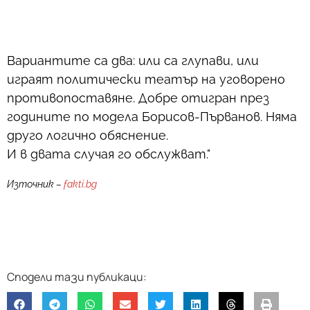
Вариантите са два: или са глупави, или
играят политически театър на уговорено
противопоставяне. Добре отигран през
годините по модела Борисов-Първанов. Няма
друго логично обяснение.
И в двата случая го обслужват."
Източник –
fakti.bg