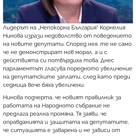
Лидерът на „Непокорна България“ Корнелия
Нинова изрази недоволство от поведението
на новите депутати. Според нея, те не само
че не демонстрират нов морал, а и с
действията си потвърдиха това. Днес
парламентът гласува поредното увеличение
на депутатските заплати, след като преди
седмица вече бяха увеличени.
Нинова подчерта, че новият правилник за
работата на Народното събрание не
предлага реална промяна. Тя заяви, че
оправданията и защитата на депутатите,
че ситуацията е заварена и не зависи от