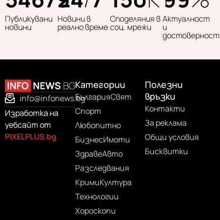
Публикувани
Новини в
Споделяния в
Актуалност
новини
реално време
соц. мрежи
и
достоверност
Категории
Полезни
връзки
България
Свят
info@infonews.bg
Контакти
Спорт
Изработка на
За реклама
уебсайт от
Любопитно
PIXELPLUS.bg
Общи условия
Бизнес
Имоти
Бисквитки
Здраве
Авто
Разследвания
Крими
Култура
Технологии
Хороскопи