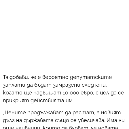
Тя добави, че е вероятно депутатските
заплати да бъдат замразени след юни,
когато ще надвишат 10 000 евро, с цел да се
прикрият действията им.
„Цените продължават да растат, а новият
дълг на държавата също се увеличава. Има ли
още наивници, които да вярват, че новата