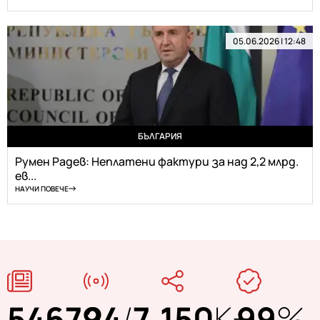
05.06.2026 | 12:48
БЪЛГАРИЯ
Румен Радев: Неплатени фактури за над 2,2 млрд.
ев...
НАУЧИ ПОВЕЧЕ
54679
24
/
7
150
K+
99
%