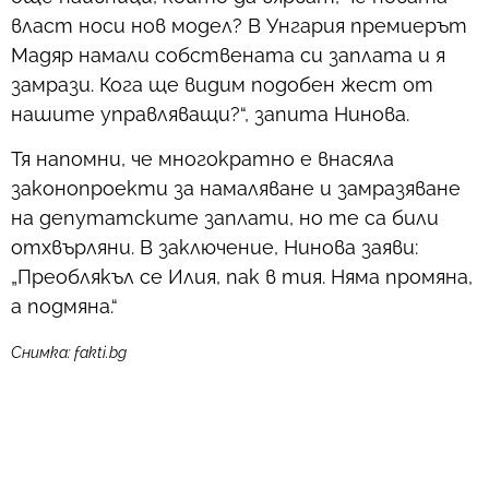
власт носи нов модел? В Унгария премиерът
Мадяр намали собствената си заплата и я
замрази. Кога ще видим подобен жест от
нашите управляващи?“, запита Нинова.
Тя напомни, че многократно е внасяла
законопроекти за намаляване и замразяване
на депутатските заплати, но те са били
отхвърляни. В заключение, Нинова заяви:
„Преоблякъл се Илия, пак в тия. Няма промяна,
а подмяна.“
Снимка: fakti.bg