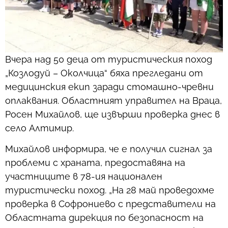
Вчера над 50 деца от туристическия поход
„Козлодуй – Околчица“ бяха прегледани от
медицинския екип заради стомашно-чревни
оплаквания. Областният управител на Враца,
Росен Михайлов, ще извърши проверка днес в
село Алтимир.
Михайлов информира, че е получил сигнал за
проблеми с храната, предоставяна на
участниците в 78-ия национален
туристически поход. „На 28 май проведохме
проверка в Софрониево с представители на
Областната дирекция по безопасност на