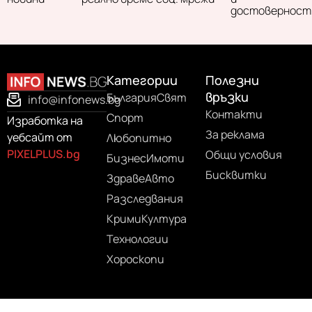
достоверност
Категории
Полезни
връзки
България
Свят
info@infonews.bg
Контакти
Спорт
Изработка на
За реклама
уебсайт от
Любопитно
PIXELPLUS.bg
Общи условия
Бизнес
Имоти
Бисквитки
Здраве
Авто
Разследвания
Крими
Култура
Технологии
Хороскопи