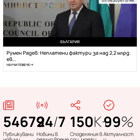
05.06.2026 | 12:48
БЪЛГАРИЯ
Румен Радев: Неплатени фактури за над 2,2 млрд.
ев...
НАУЧИ ПОВЕЧЕ
54679
24
/
7
150
K+
99
%
Публикувани
Новини в
Споделяния в
Актуалност
новини
реално време
соц. мрежи
и