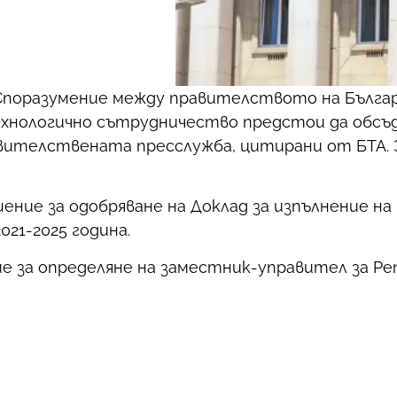
Споразумение между правителството на Българ
ехнологично сътрудничество предстои да обсъ
вителствената пресслужба, цитирани от БТА. 
ение за одобряване на Доклад за изпълнение н
021-2025 година.
за определяне на заместник-управител за Реп