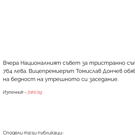
Вчера Националният съвет за тристранно сътр
764 лева. Вицепремиерът Томислав Дончев об
на бедност на утрешното си заседание.
Източник –
fakti.bg