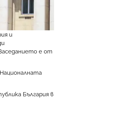
ия и
ди
Заседанието е от
а Националната
ублика България в