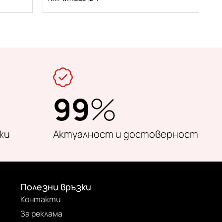
99
%
жи
Актуалност и достоверност
Полезни връзки
Контакти
За реклама