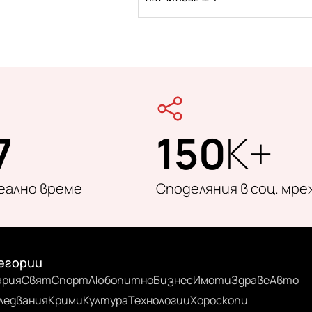
7
150
K+
реално време
Споделяния в соц. мре
егории
ария
Свят
Спорт
Любопитно
Бизнес
Имоти
Здраве
Авто
ледвания
Крими
Култура
Технологии
Хороскопи