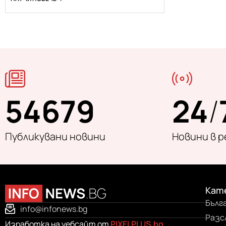
54679
24
/
Публикувани новини
Новини в 
Кат
Бълг
info@infonews.bg
Разс
Изработка на уебсайт от
PIXELPLUS.bg