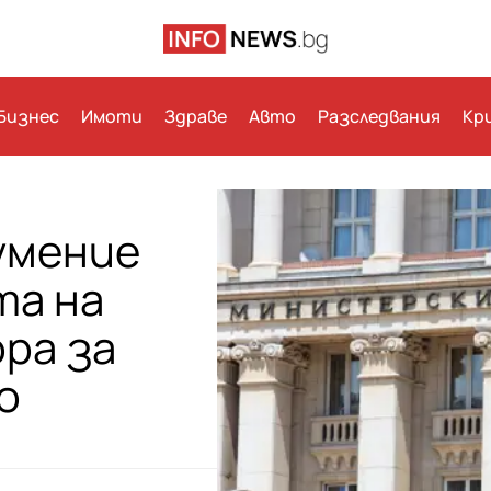
Бизнес
Имоти
Здраве
Авто
Разследвания
Кр
умение
та на
ора за
о