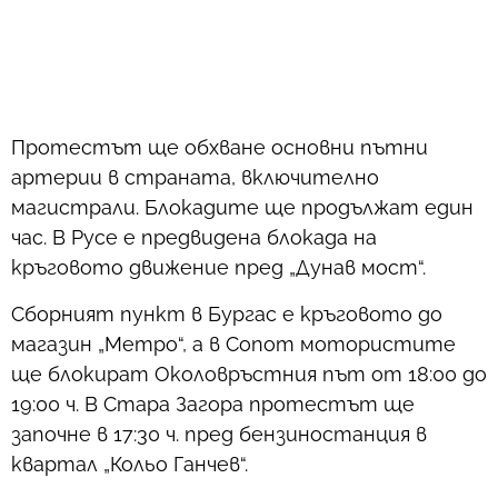
Протестът ще обхване основни пътни
артерии в страната, включително
магистрали. Блокадите ще продължат един
час. В Русе е предвидена блокада на
кръговото движение пред „Дунав мост“.
Сборният пункт в Бургас е кръговото до
магазин „Метро“, а в Сопот мотористите
ще блокират Околовръстния път от 18:00 до
19:00 ч. В Стара Загора протестът ще
започне в 17:30 ч. пред бензиностанция в
квартал „Кольо Ганчев“.