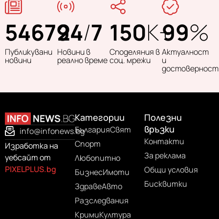
54679
24
/
7
150
K+
99
%
Публикувани
Новини в
Споделяния в
Актуалност
новини
реално време
соц. мрежи
и
достоверност
Категории
Полезни
връзки
България
Свят
info@infonews.bg
Контакти
Спорт
Изработка на
За реклама
уебсайт от
Любопитно
PIXELPLUS.bg
Общи условия
Бизнес
Имоти
Бисквитки
Здраве
Авто
Разследвания
Крими
Култура