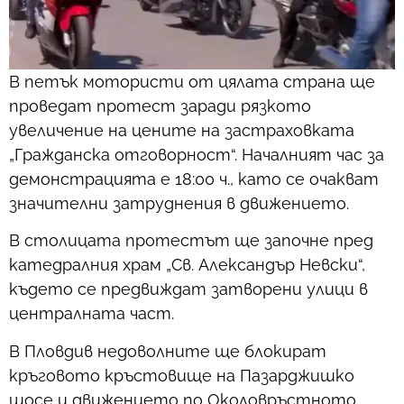
В петък мотористи от цялата страна ще
проведат протест заради рязкото
увеличение на цените на застраховката
„Гражданска отговорност“. Началният час за
демонстрацията е 18:00 ч., като се очакват
значителни затруднения в движението.
В столицата протестът ще започне пред
катедралния храм „Св. Александър Невски“,
където се предвиждат затворени улици в
централната част.
В Пловдив недоволните ще блокират
кръговото кръстовище на Пазарджишко
шосе и движението по Околовръстното