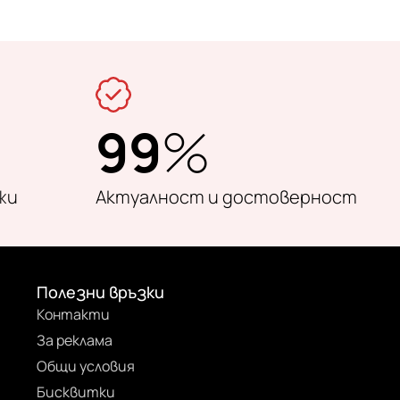
99
%
жи
Актуалност и достоверност
Полезни връзки
Контакти
За реклама
Общи условия
Бисквитки