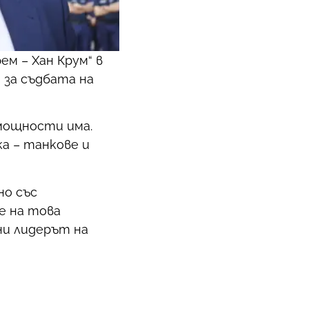
м – Хан Крум“ в
 за съдбата на
 мощности има.
а – танкове и
но със
е на това
лни лидерът на