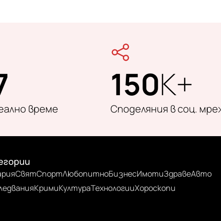
7
150
K+
реално време
Споделяния в соц. мре
егории
ария
Свят
Спорт
Любопитно
Бизнес
Имоти
Здраве
Авто
ледвания
Крими
Култура
Технологии
Хороскопи