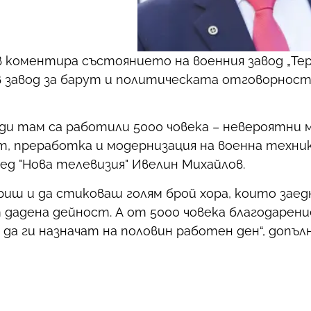
 коментира състоянието на военния завод „Тере
 завод за барут и политическата отговорност
реди там са работили 5000 човека – невероятни
т, преработка и модернизация на военна техник
ед "Нова телевизия" Ивелин Михайлов.
иш и да стиковаш голям брой хора, които заед
 дадена дейност. А от 5000 човека благодарени
 да ги назначат на половин работен ден“, допъ