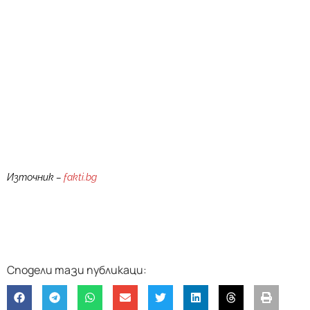
Източник –
fakti.bg