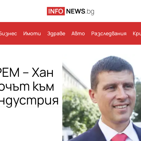
Бизнес
Имоти
Здраве
Авто
Разследвания
Кр
РЕМ – Хан
лючът към
индустрия