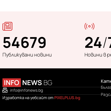
54679
24
/
Публикувани новини
Новини в 
Кат
Бълг
info@infonews.bg
Разс
Изработка на уебсайт от
PIXELPLUS.bg