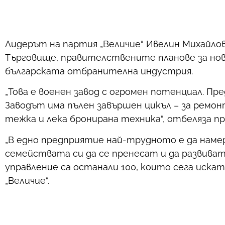
Лидерът на партия „Величие“ Ивелин Михайлов
Търговище, правителствените планове за нов
българската отбранителна индустрия.
„Това е военен завод с огромен потенциал. П
Заводът има пълен завършен цикъл – за ремон
тежка и лека бронирана техника“, oтбеляза пр
„В едно предприятие най-трудното е да намер
семействата си да се пренесат и да развиват
управление са останали 100, които сега искат
„Величие“.