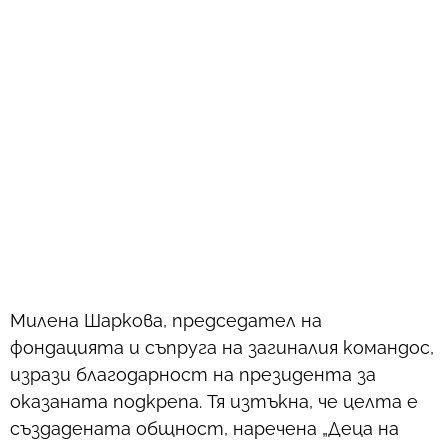
Милена Шаркова, председател на
фондацията и съпруга на загиналия командос,
изрази благодарност на президента за
оказаната подкрепа. Тя изтъкна, че целта е
създадената общност, наречена „Деца на