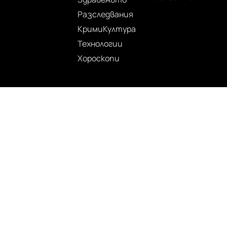
Разследвания
Крими
Култура
Технологии
Хороскопи