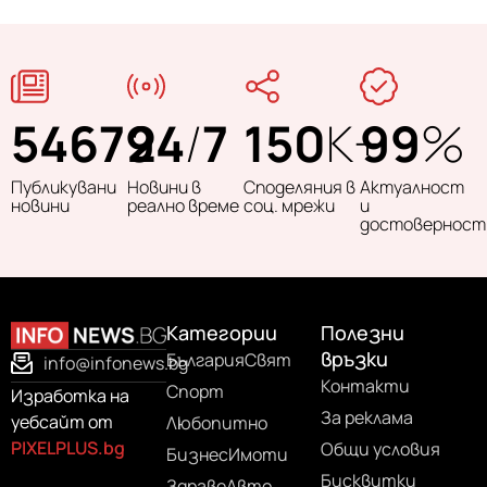
54679
24
/
7
150
K+
99
%
Публикувани
Новини в
Споделяния в
Актуалност
новини
реално време
соц. мрежи
и
достоверност
Категории
Полезни
връзки
България
Свят
info@infonews.bg
Контакти
Спорт
Изработка на
За реклама
уебсайт от
Любопитно
PIXELPLUS.bg
Общи условия
Бизнес
Имоти
Бисквитки
Здраве
Авто