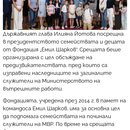
Държавният глава Илияна Йотова посрещна
в президентството семействата и децата
от Фондация „Емил Шарков“. Срещата беше
организирана с цел обсъждане на
предизвикателствата, пред които са
изправени наследниците на загиналите
служители на Министерството на
вътрешните работи.
Фондацията, учредена през 2014 г. в памет на
командоса Емил Шарков, има за основна цел
да подпомага семействата на починали
служители на МВР. По време на срещата