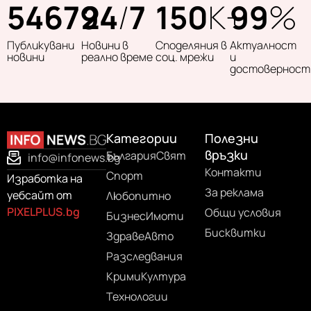
54679
24
/
7
150
K+
99
%
Публикувани
Новини в
Споделяния в
Актуалност
новини
реално време
соц. мрежи
и
достоверност
Категории
Полезни
връзки
България
Свят
info@infonews.bg
Контакти
Спорт
Изработка на
За реклама
уебсайт от
Любопитно
PIXELPLUS.bg
Общи условия
Бизнес
Имоти
Бисквитки
Здраве
Авто
Разследвания
Крими
Култура
Технологии