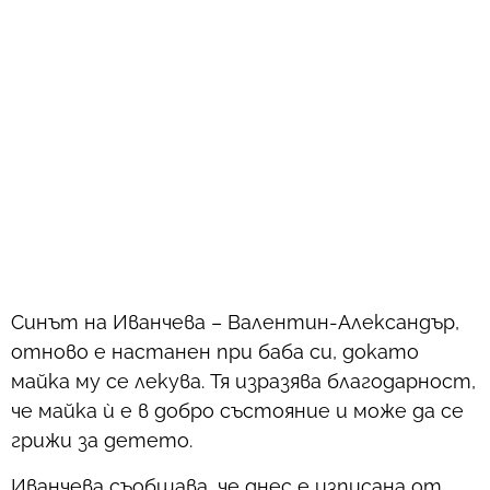
Синът на Иванчева – Валентин-Александър,
отново е настанен при баба си, докато
майка му се лекува. Тя изразява благодарност,
че майка ѝ е в добро състояние и може да се
грижи за детето.
Иванчева съобщава, че днес е изписана от