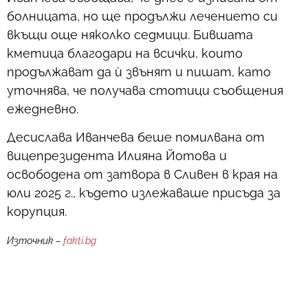
болницата, но ще продължи лечението си
вкъщи още няколко седмици. Бившата
кметица благодари на всички, които
продължават да ѝ звънят и пишат, като
уточнява, че получава стотици съобщения
ежедневно.
Десислава Иванчева беше помилвана от
вицепрезидента Илияна Йотова и
освободена от затвора в Сливен в края на
юли 2025 г., където излежаваше присъда за
корупция.
Източник –
fakti.bg