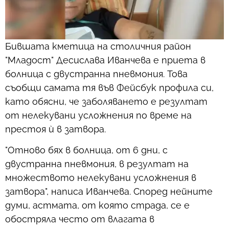
Бившата кметица на столичния район
"Младост" Десислава Иванчева е приета в
болница с двустранна пневмония. Това
съобщи самата тя във Фейсбук профила си,
като обясни, че заболяването е резултат
от нелекувани усложнения по време на
престоя ѝ в затвора.
"Отново бях в болница, от 6 дни, с
двустранна пневмония, в резултат на
множеството нелекувани усложнения в
затвора", написа Иванчева. Според нейните
думи, астмата, от която страда, се е
обостряла често от влагата в