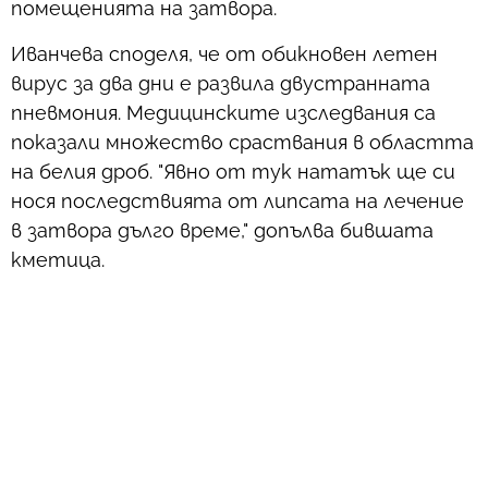
помещенията на затвора.
Иванчева споделя, че от обикновен летен
вирус за два дни е развила двустранната
пневмония. Медицинските изследвания са
показали множество сраствания в областта
на белия дроб. "Явно от тук нататък ще си
нося последствията от липсата на лечение
в затвора дълго време," допълва бившата
кметица.