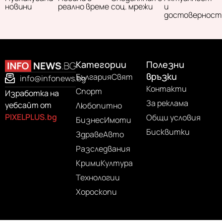
новини
реално време
соц. мрежи
и
достоверност
Категории
Полезни
връзки
България
Свят
info@infonews.bg
Контакти
Спорт
Изработка на
За реклама
уебсайт от
Любопитно
PIXELPLUS.bg
Общи условия
Бизнес
Имоти
Бисквитки
Здраве
Авто
Разследвания
Крими
Култура
Технологии
Хороскопи