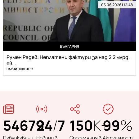
05.06.2026 | 12:48
БЪЛГАРИЯ
Румен Радев: Неплатени фактури за над 2,2 млрд.
ев...
НАУЧИ ПОВЕЧЕ
54679
24
/
7
150
K+
99
%
Публикувани
Новини в
Споделяния в
Актуалност