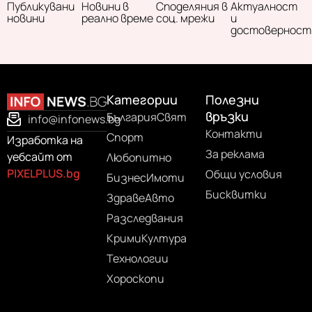
Публикувани
Новини в
Споделяния в
Актуалност
новини
реално време
соц. мрежи
и
достоверност
Категории
Полезни
връзки
България
Свят
info@infonews.bg
Контакти
Спорт
Изработка на
За реклама
уебсайт от
Любопитно
PIXELPLUS.bg
Общи условия
Бизнес
Имоти
Бисквитки
Здраве
Авто
Разследвания
Крими
Култура
Технологии
Хороскопи