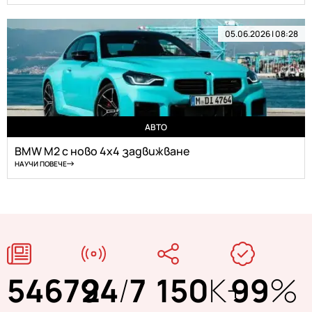
05.06.2026 | 08:28
АВТО
BMW M2 с ново 4х4 задвижване
НАУЧИ ПОВЕЧЕ
54679
24
/
7
150
K+
99
%