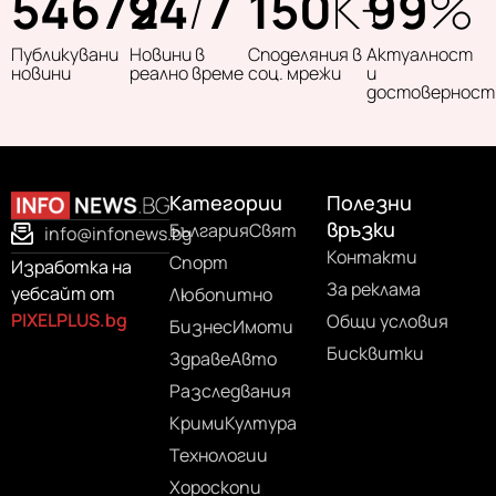
54679
24
/
7
150
K+
99
%
Публикувани
Новини в
Споделяния в
Актуалност
новини
реално време
соц. мрежи
и
достоверност
Категории
Полезни
връзки
България
Свят
info@infonews.bg
Контакти
Спорт
Изработка на
За реклама
уебсайт от
Любопитно
PIXELPLUS.bg
Общи условия
Бизнес
Имоти
Бисквитки
Здраве
Авто
Разследвания
Крими
Култура
Технологии
Хороскопи