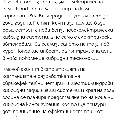
Въпреки отказа от изцяло електрическа
гама, Honda остава ангажирана към
корпоративна въглеродна неутралност до
2050 година. Пътят към тази цел ще бъде
осъществен с нови бензиново-електрически
хибридни системи, а не само с електрически
автомобили. За реализирането на този нов
курс, Honda ще инвестира 4,4 трилиона йени
в ново поколение хибридни технологии.
Ключов акцент в стратегията на
компанията е разработката на
свръхефективни четири- и шестцилиндрови
хибридни задвижващи системи. В края на 2028
година се планира представянето на нова V6
хибридна конфигурация, която ще осигури
30% повишение на ефективността и 10%